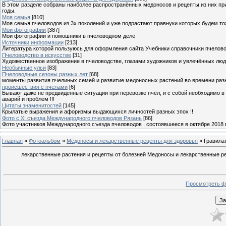
В этом разделе собраны наиболее распространённых медоносов и рецепты из них пр
годы.
Моя семья
[810]
Моя семья пчеловодов из 3х поколений и уже подрастают правнуки которых будем то
Мои фотографии
[387]
Мои фотографии и помошники в пчеловодном деле
Источники информации
[213]
Литература которой пользуюсь для оформления сайта Учебники справочники пчелов
Пчеловодство в искусстве
[31]
Художественное изображение в пчеловодстве, глазами художников и увлечённых лю
Необычные ульи
[83]
Пчеловодные сезоны разных лет
[68]
моменты развития пчелиных семей и развитие медоносных растений во времени разны
происшествия с пчёлами
[6]
Бывают даже не предвиденные ситуации при перевозке пчёл, и с собой необходимо в
аварий и проблем !!!
Цитаты знаменитостей
[145]
Крылатые выражения и афоризмы выдающихся личностей разных эпох !!
Фото с XI съезда Международного пчеловодов Рязань
[86]
Фото участников Международного съезда пчеловодов , состоявшееся в октябре 2018 
Главная
»
Фотоальбом
»
Медоносы и лекарственные рецепты для здоровья
» Гравила
лекарственные растения и рецепты от болезней Медоносы и лекарственные реце
Просмотреть ф