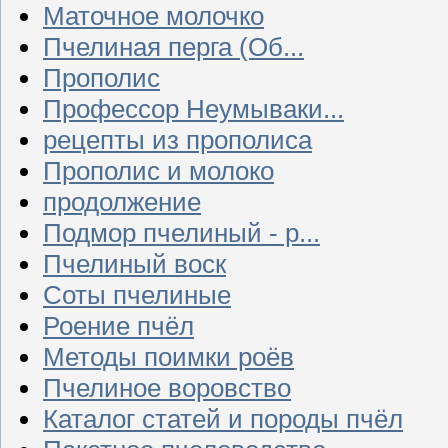
Маточное молочко
Пчелиная перга (Об...
Прополис
Профессор Неумываки...
рецепты из прополиса
Прополис и молоко
продолжение
Подмор пчелиный - р...
Пчелиный воск
Соты пчелиные
Роение пчёл
Методы поимки роёв
Пчелиное воровство
Каталог статей и породы пчёл