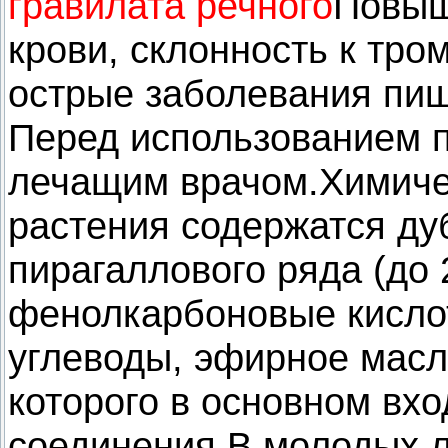
гравилата речного
Повыш
крови, склонность к тр
острые заболевания пи
Перед использованием п
лечащим врачом.Химиче
растения содержатся д
пирагаллового ряда (до
фенолкарбоновые кислот
углеводы, эфирное масло
которого в основном вхо
соединения.В молодых л