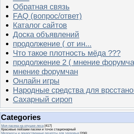
Обратная связь
FAQ (вопрос/ответ)
Каталог сайтов
Доска объявлений
продолжение ( от ин...
Что такое плотность мёда ???
продолжение 2 ( мнение форумча
мнение форумчан
Онлайн игры
Народные средства для врсстан
Сахарный сироп
Categories
Моя пасека на опушке леса
[417]
Красивые пейзажи пасеки и точок стационарный
Медоносы и лекарственные рецепты для здоровья
[206]