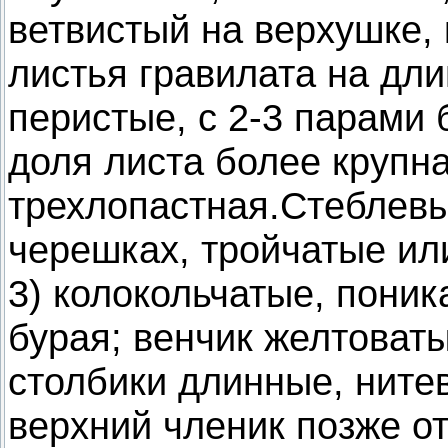
ветвистый на верхушке,
листья гравилата на дл
перистые, с 2-3 парами 
доля листа более крупна
трехлопастная.Стеблевы
черешках, тройчатые ил
3) колокольчатые, пони
бурая; венчик желтоват
столбики длинные, ните
верхний членик позже от