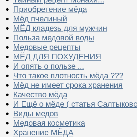
Приобретение мёда
Мёд пчелиный
МЁД кладезь для мужчин
Польза медовой воды
Медовые рецепты
МЁД ДЛЯ ПОХУДЕНИЯ
И опять о пользе ...
Что такое плотность мёда ???
Мёд не имеет срока хранения
Качество мёда
И Ещё о мёде ( статья Салтыково
Виды медов
Медовая косметика
Хранение МЁДА