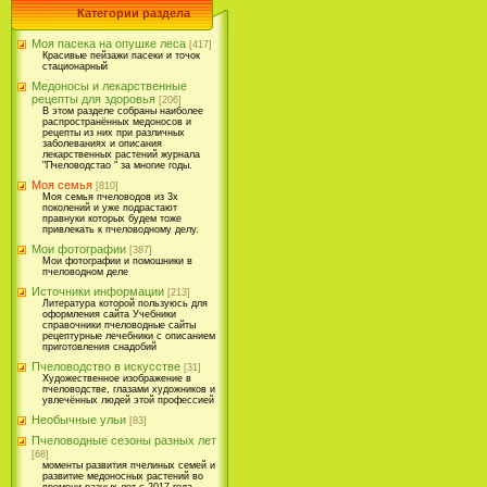
Категории раздела
Моя пасека на опушке леса
[417]
Красивые пейзажи пасеки и точок
стационарный
Медоносы и лекарственные
рецепты для здоровья
[206]
В этом разделе собраны наиболее
распространённых медоносов и
рецепты из них при различных
заболеваниях и описания
лекарственных растений журнала
"Пчеловодстао " за многие годы.
Моя семья
[810]
Моя семья пчеловодов из 3х
поколений и уже подрастают
правнуки которых будем тоже
привлекать к пчеловодному делу.
Мои фотографии
[387]
Мои фотографии и помошники в
пчеловодном деле
Источники информации
[213]
Литература которой пользуюсь для
оформления сайта Учебники
справочники пчеловодные сайты
рецептурные лечебники с описанием
приготовления снадобий
Пчеловодство в искусстве
[31]
Художественное изображение в
пчеловодстве, глазами художников и
увлечённых людей этой профессией
Необычные ульи
[83]
Пчеловодные сезоны разных лет
[68]
моменты развития пчелиных семей и
развитие медоносных растений во