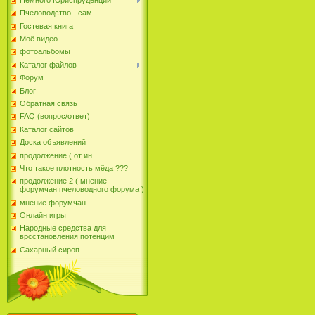
Пчеловодство - сам...
Гостевая книга
Моё видео
фотоальбомы
Каталог файлов
Форум
Блог
Обратная связь
FAQ (вопрос/ответ)
Каталог сайтов
Доска объявлений
продолжение ( от ин...
Что такое плотность мёда ???
продолжение 2 ( мнение
форумчан пчеловодного форума )
мнение форумчан
Онлайн игры
Народные средства для
врсстановления потенцим
Сахарный сироп