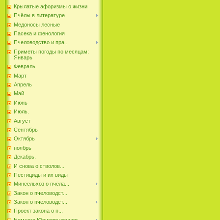
Крылатые афоризмы о жизни
Пчёлы в литературе
Медоносы лесные
Пасека и фенология
Пчеловодство и пра...
Приметы погоды по месяцам:
Январь
Февраль
Март
Апрель
Май
Июнь
Июль.
Август
Сентябрь
Октябрь
ноябрь
Декабрь.
И снова о стволов...
Пестициды и их виды
Минсельхоз о пчёла...
Закон о пчеловодст...
Закон о пчеловодст...
Проект закона о п...
Немного Юриспруденции