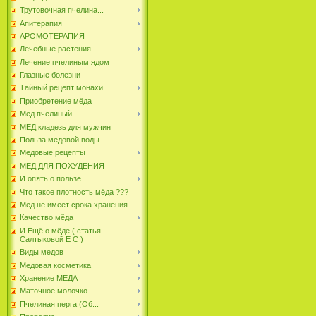
Трутовочная пчелина...
Апитерапия
АРОМОТЕРАПИЯ
Лечебные растения ...
Лечение пчелиным ядом
Глазные болезни
Тайный рецепт монахи...
Приобретение мёда
Мёд пчелиный
МЁД кладезь для мужчин
Польза медовой воды
Медовые рецепты
МЁД ДЛЯ ПОХУДЕНИЯ
И опять о пользе ...
Что такое плотность мёда ???
Мёд не имеет срока хранения
Качество мёда
И Ещё о мёде ( статья
Салтыковой Е С )
Виды медов
Медовая косметика
Хранение МЁДА
Маточное молочко
Пчелиная перга (Об...