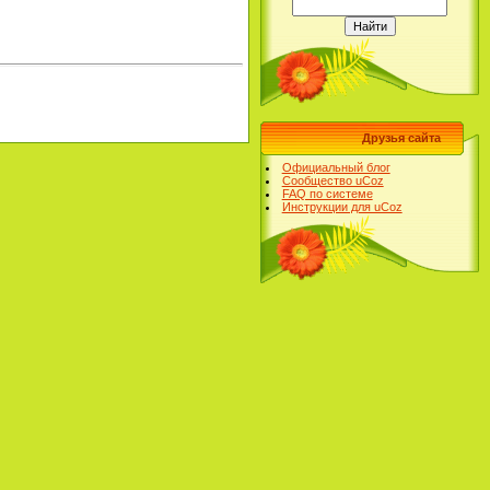
Друзья сайта
Официальный блог
Сообщество uCoz
FAQ по системе
Инструкции для uCoz