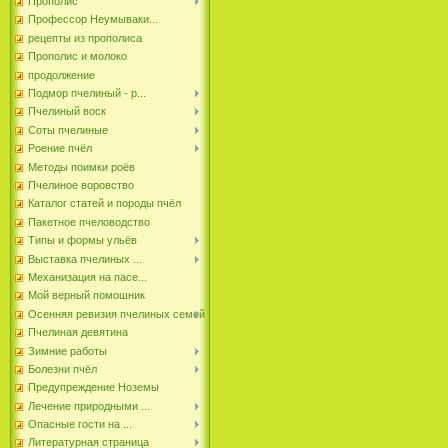
Прополис
Профессор Неумываки...
рецепты из прополиса
Прополис и молоко
продолжение
Подмор пчелиный - р...
Пчелиный воск
Соты пчелиные
Роение пчёл
Методы поимки роёв
Пчелиное воровство
Каталог статей и породы пчёл
Пакетное пчеловодство
Типы и формы ульёв
Выставка пчелиных ...
Механизация на пасе...
Мой верный помошник
Осенняя ревизия пчелиных семей
Пчелиная девятина
Зимние работы
Болезни пчёл
Предупреждение Ноземы
Лечение природными ...
Опасные гости на ...
Литературная страница