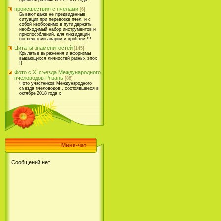
времени разных лет с 2017 года.
происшествия с пчёлами
[6]
Бывают даже не предвиденные
ситуации при перевозке пчёл, и с
собой необходимо в пути держать
необходимый набор инструментов и
приспособлений, для ликвидации
последствий аварий и проблем !!!
Цитаты знаменитостей
[145]
Крылатые выражения и афоризмы
выдающихся личностей разных эпох
!!
Фото с XI съезда Международного
пчеловодов Рязань
[86]
Фото участников Международного
съезда пчеловодов , состоявшееся в
октябре 2018 года х
Мини-чат