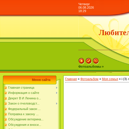
Четверг
06.08.2026
18:29
Любител
Фотоальбомы »
Главная
»
Фотоальбом
»
Моя семья
» i (3) 
Меню сайта
Главная страница
Информация о сайте
Декрет В И Ленина о...
Закон о пчеловодст...
Федеральный закон ...
Поправка к закону ...
Обсуждение ветерина...
Обсуждения и вноси...