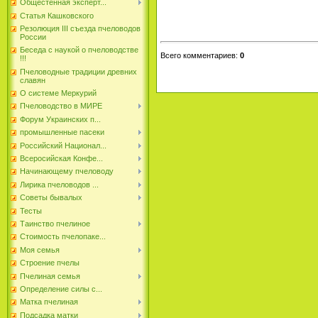
Общестенная эксперт...
Статья Кашковского
Резолюция III съезда пчеловодов
России
Беседа с наукой о пчеловодстве
Всего комментариев
:
0
!!!
Пчеловодные традиции древних
славян
О системе Меркурий
Пчеловодство в МИРЕ
Форум Украинских п...
промышленные пасеки
Российский Национал...
Всеросийская Конфе...
Начинающему пчеловоду
Лирика пчеловодов ...
Советы бывалых
Тесты
Таинство пчелиное
Стоимость пчелопаке...
Моя семья
Строение пчелы
Пчелиная семья
Определение силы с...
Матка пчелиная
Подсадка матки