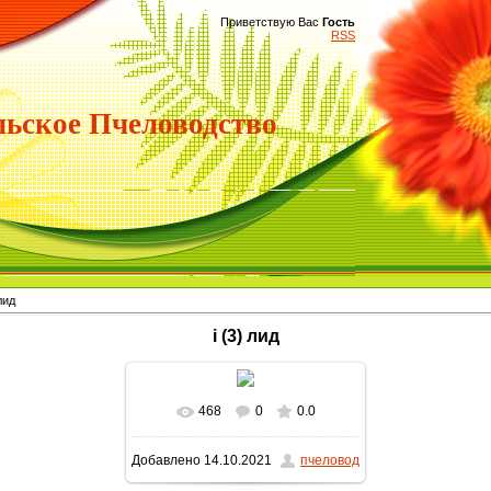
Приветствую Вас
Гость
RSS
ьское Пчеловодство
лид
i (3) лид
468
0
0.0
В реальном размере
Добавлено
14.10.2021
пчеловод
1600x1200
/ 141.3Kb