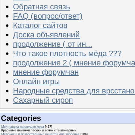
Обратная связь
FAQ (вопрос/ответ)
Каталог сайтов
Доска объявлений
продолжение ( от ин...
Что такое плотность мёда ???
продолжение 2 ( мнение форумча
мнение форумчан
Онлайн игры
Народные средства для врсстан
Сахарный сироп
Categories
Моя пасека на опушке леса
[417]
Красивые пейзажи пасеки и точок стационарный
Медоносы и лекарственные рецепты для здоровья
[206]