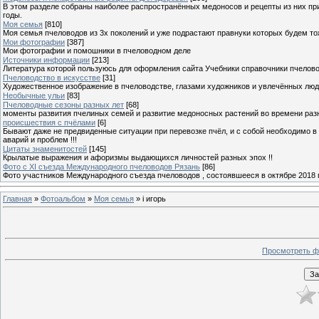
В этом разделе собраны наиболее распространённых медоносов и рецепты из них пр
годы.
Моя семья
[810]
Моя семья пчеловодов из 3х поколений и уже подрастают правнуки которых будем то
Мои фотографии
[387]
Мои фотографии и помошники в пчеловодном деле
Источники информации
[213]
Литература которой пользуюсь для оформления сайта Учебники справочники пчелов
Пчеловодство в искусстве
[31]
Художественное изображение в пчеловодстве, глазами художников и увлечённых лю
Необычные ульи
[83]
Пчеловодные сезоны разных лет
[68]
моменты развития пчелиных семей и развитие медоносных растений во времени разны
происшествия с пчёлами
[6]
Бывают даже не предвиденные ситуации при перевозке пчёл, и с собой необходимо в
аварий и проблем !!!
Цитаты знаменитостей
[145]
Крылатые выражения и афоризмы выдающихся личностей разных эпох !!
Фото с XI съезда Международного пчеловодов Рязань
[86]
Фото участников Международного съезда пчеловодов , состоявшееся в октябре 2018 
Главная
»
Фотоальбом
»
Моя семья
» i игорь
Просмотреть ф