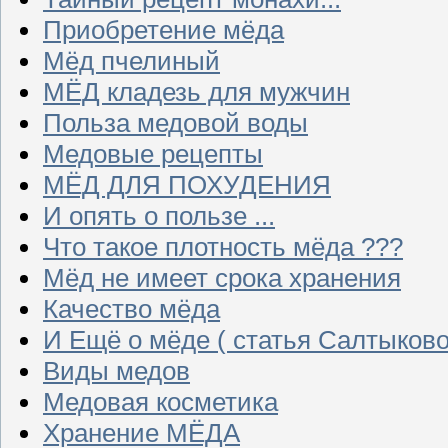
Приобретение мёда
Мёд пчелиный
МЁД кладезь для мужчин
Польза медовой воды
Медовые рецепты
МЁД ДЛЯ ПОХУДЕНИЯ
И опять о пользе ...
Что такое плотность мёда ???
Мёд не имеет срока хранения
Качество мёда
И Ещё о мёде ( статья Салтыково
Виды медов
Медовая косметика
Хранение МЁДА