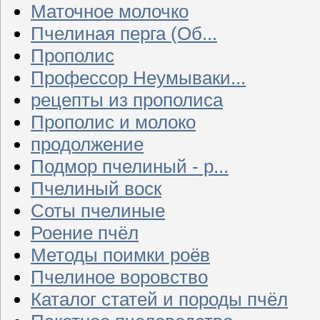
Маточное молочко
Пчелиная перга (Об...
Прополис
Профессор Неумываки...
рецепты из прополиса
Прополис и молоко
продолжение
Подмор пчелиный - р...
Пчелиный воск
Соты пчелиные
Роение пчёл
Методы поимки роёв
Пчелиное воровство
Каталог статей и породы пчёл