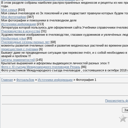
В этом разделе собраны наиболее распространённых медоносов и рецепты из них пр
годы.
Моя семья
[810]
Моя семья пчеловодов из 3х поколений и уже подрастают правнуки которых будем то
Мои фотографии
[387]
Мои фотографии и помошники в пчеловодном деле
Источники информации
[213]
Литература которой пользуюсь для оформления сайта Учебники справочники пчелов
Пчеловодство в искусстве
[31]
Художественное изображение в пчеловодстве, глазами художников и увлечённых лю
Необычные ульи
[83]
Пчеловодные сезоны разных лет
[68]
моменты развития пчелиных семей и развитие медоносных растений во времени разны
происшествия с пчёлами
[6]
Бывают даже не предвиденные ситуации при перевозке пчёл, и с собой необходимо в
аварий и проблем !!!
Цитаты знаменитостей
[145]
Крылатые выражения и афоризмы выдающихся личностей разных эпох !!
Фото с XI съезда Международного пчеловодов Рязань
[86]
Фото участников Международного съезда пчеловодов , состоявшееся в октябре 2018 
Главная
»
Фотоальбом
»
Источники информации
» Фотография 1
Просмотреть ф