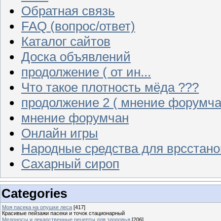
Обратная связь
FAQ (вопрос/ответ)
Каталог сайтов
Доска объявлений
продолжение ( от ин...
Что такое плотность мёда ???
продолжение 2 ( мнение форумча
мнение форумчан
Онлайн игры
Народные средства для врсстан
Сахарный сироп
Categories
Моя пасека на опушке леса
[417]
Красивые пейзажи пасеки и точок стационарный
Медоносы и лекарственные рецепты для здоровья
[206]