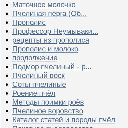
Маточное молочко
Пчелиная перга (Об...
Прополис
Профессор Неумываки...
рецепты из прополиса
Прополис и молоко
продолжение
Подмор пчелиный - р...
Пчелиный воск
Соты пчелиные
Роение пчёл
Методы поимки роёв
Пчелиное воровство
Каталог статей и породы пчёл