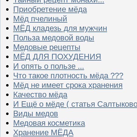
Приобретение мёда
Мёд пчелиный
МЁД кладезь для мужчин
Польза медовой воды
Медовые рецепты
МЁД ДЛЯ ПОХУДЕНИЯ
И опять о пользе ...
Что такое плотность мёда ???
Мёд не имеет срока хранения
Качество мёда
И Ещё о мёде ( статья Салтыково
Виды медов
Медовая косметика
Хранение МЁДА