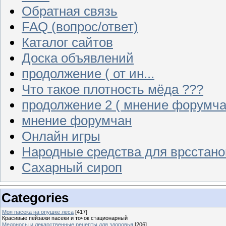
Обратная связь
FAQ (вопрос/ответ)
Каталог сайтов
Доска объявлений
продолжение ( от ин...
Что такое плотность мёда ???
продолжение 2 ( мнение форумча
мнение форумчан
Онлайн игры
Народные средства для врсстан
Сахарный сироп
Categories
Моя пасека на опушке леса
[417]
Красивые пейзажи пасеки и точок стационарный
Медоносы и лекарственные рецепты для здоровья
[206]