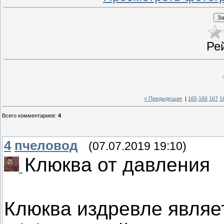
Ре
« Предыдущая
|
165
166
167
1
Всего комментариев
:
4
4
пчеловод
(07.07.2019 19:10)
Клюква от давления
Клюква издревле являе