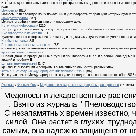
В этом разделе собраны наиболее распространённых медоносов и рецепты из них пр
годы.
Моя семья
[810]
Моя семья пчеловодов из 3х поколений и уже подрастают правнуки которых будем то
Мои фотографии
[387]
Мои фотографии и помошники в пчеловодном деле
Источники информации
[213]
Литература которой пользуюсь для оформления сайта Учебники справочники пчелов
Пчеловодство в искусстве
[31]
Художественное изображение в пчеловодстве, глазами художников и увлечённых лю
Необычные ульи
[83]
Пчеловодные сезоны разных лет
[68]
моменты развития пчелиных семей и развитие медоносных растений во времени разны
происшествия с пчёлами
[6]
Бывают даже не предвиденные ситуации при перевозке пчёл, и с собой необходимо в
аварий и проблем !!!
Цитаты знаменитостей
[145]
Крылатые выражения и афоризмы выдающихся личностей разных эпох !!
Фото с XI съезда Международного пчеловодов Рязань
[86]
Фото участников Международного съезда пчеловодов , состоявшееся в октябре 2018 
Главная
»
Фотоальбом
»
Медоносы и лекарственные рецепты для здоровья
» Клюква
Медоносы и лекарственные растени
. Взято из журнала " Пчеловодство 
С незапамятных времен известно, 
силой. Она растет в глухих, трудно
самым, она надежно защищена от н