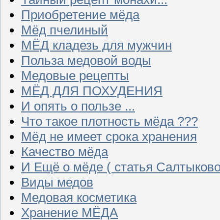
Приобретение мёда
Мёд пчелиный
МЁД кладезь для мужчин
Польза медовой воды
Медовые рецепты
МЁД ДЛЯ ПОХУДЕНИЯ
И опять о пользе ...
Что такое плотность мёда ???
Мёд не имеет срока хранения
Качество мёда
И Ещё о мёде ( статья Салтыково
Виды медов
Медовая косметика
Хранение МЁДА