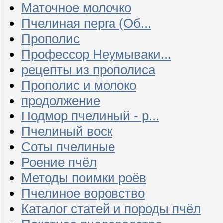
Маточное молочко
Пчелиная перга (Об...
Прополис
Профессор Неумываки...
рецепты из прополиса
Прополис и молоко
продолжение
Подмор пчелиный - р...
Пчелиный воск
Соты пчелиные
Роение пчёл
Методы поимки роёв
Пчелиное воровство
Каталог статей и породы пчёл