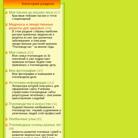
Категории раздела
Моя пасека на опушке леса
[417]
Красивые пейзажи пасеки и точок
стационарный
Медоносы и лекарственные
рецепты для здоровья
[206]
В этом разделе собраны наиболее
распространённых медоносов и
рецепты из них при различных
заболеваниях и описания
лекарственных растений журнала
"Пчеловодстао " за многие годы.
Моя семья
[810]
Моя семья пчеловодов из 3х
поколений и уже подрастают
правнуки которых будем тоже
привлекать к пчеловодному делу.
Мои фотографии
[387]
Мои фотографии и помошники в
пчеловодном деле
Источники информации
[213]
Литература которой пользуюсь для
оформления сайта Учебники
справочники пчеловодные сайты
рецептурные лечебники с описанием
приготовления снадобий
Пчеловодство в искусстве
[31]
Художественное изображение в
пчеловодстве, глазами художников и
увлечённых людей этой профессией
Необычные ульи
[83]
Пчеловодные сезоны разных лет
[68]
моменты развития пчелиных семей и
развитие медоносных растений во