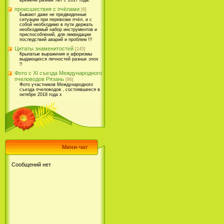
времени разных лет с 2017 года.
происшествия с пчёлами
[6]
Бывают даже не предвиденные
ситуации при перевозке пчёл, и с
собой необходимо в пути держать
необходимый набор инструментов и
приспособлений, для ликвидации
последствий аварий и проблем !!!
Цитаты знаменитостей
[145]
Крылатые выражения и афоризмы
выдающихся личностей разных эпох
!!
Фото с XI съезда Международного
пчеловодов Рязань
[86]
Фото участников Международного
съезда пчеловодов , состоявшееся в
октябре 2018 года х
Мини-чат