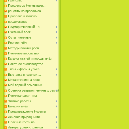
Прополис
Профессор Неумываки...
рецепты из прополиса
Прополис и молоко
продолжение
Подмор пчелиный - р...
Пчелиный воск
Соты пчелиные
Роение пчёл
Методы поимки роёв
Пчелиное воровство
Каталог статей и породы пчёл
Пакетное пчеловодство
Типы и формы ульёв
Выставка пчелиных ...
Механизация на пасе...
Мой верный помошник
Осенняя ревизия пчелиных семей
Пчелиная девятина
Зимние работы
Болезни пчёл
Предупреждение Ноземы
Лечение природными ...
Опасные гости на ...
Литературная страница