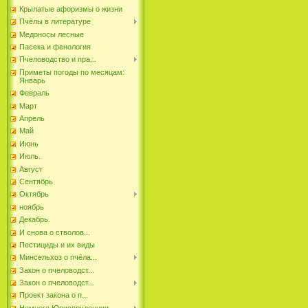
Крылатые афоризмы о жизни
Пчёлы в литературе
Медоносы лесные
Пасека и фенология
Пчеловодство и пра...
Приметы погоды по месяцам:
Январь
Февраль
Март
Апрель
Май
Июнь
Июль.
Август
Сентябрь
Октябрь
ноябрь
Декабрь.
И снова о стволов...
Пестициды и их виды
Минсельхоз о пчёла...
Закон о пчеловодст...
Закон о пчеловодст...
Проект закона о п...
Немного Юриспруденции