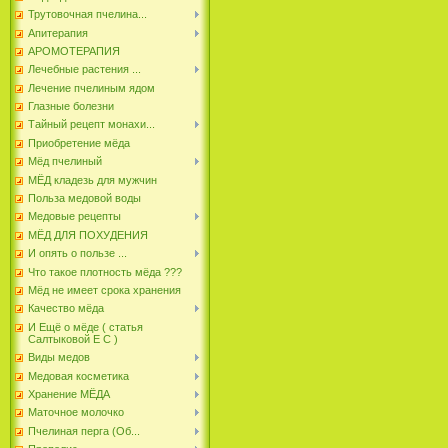
Трутовочная пчелина...
Апитерапия
АРОМОТЕРАПИЯ
Лечебные растения ...
Лечение пчелиным ядом
Глазные болезни
Тайный рецепт монахи...
Приобретение мёда
Мёд пчелиный
МЁД кладезь для мужчин
Польза медовой воды
Медовые рецепты
МЁД ДЛЯ ПОХУДЕНИЯ
И опять о пользе ...
Что такое плотность мёда ???
Мёд не имеет срока хранения
Качество мёда
И Ещё о мёде ( статья
Салтыковой Е С )
Виды медов
Медовая косметика
Хранение МЁДА
Маточное молочко
Пчелиная перга (Об...