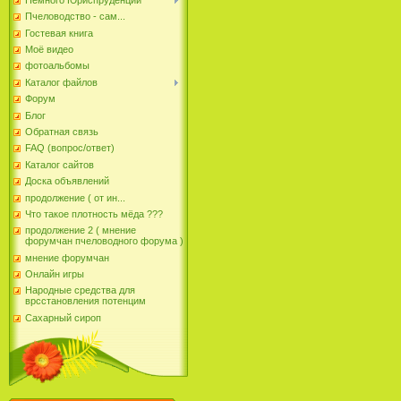
Пчеловодство - сам...
Гостевая книга
Моё видео
фотоальбомы
Каталог файлов
Форум
Блог
Обратная связь
FAQ (вопрос/ответ)
Каталог сайтов
Доска объявлений
продолжение ( от ин...
Что такое плотность мёда ???
продолжение 2 ( мнение
форумчан пчеловодного форума )
мнение форумчан
Онлайн игры
Народные средства для
врсстановления потенцим
Сахарный сироп