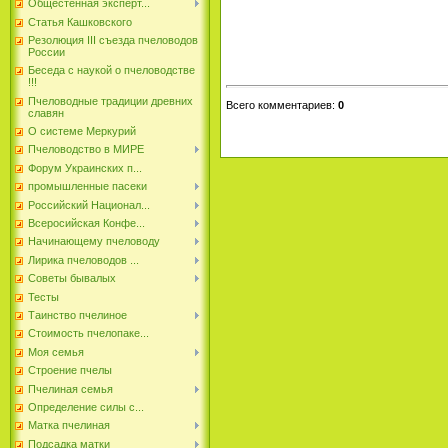
Общестенная эксперт...
Статья Кашковского
Резолюция III съезда пчеловодов
России
Беседа с наукой о пчеловодстве
!!!
Пчеловодные традиции древних
Всего комментариев
:
0
славян
О системе Меркурий
Пчеловодство в МИРЕ
Форум Украинских п...
промышленные пасеки
Российский Национал...
Всеросийская Конфе...
Начинающему пчеловоду
Лирика пчеловодов ...
Советы бывалых
Тесты
Таинство пчелиное
Стоимость пчелопаке...
Моя семья
Строение пчелы
Пчелиная семья
Определение силы с...
Матка пчелиная
Подсадка матки