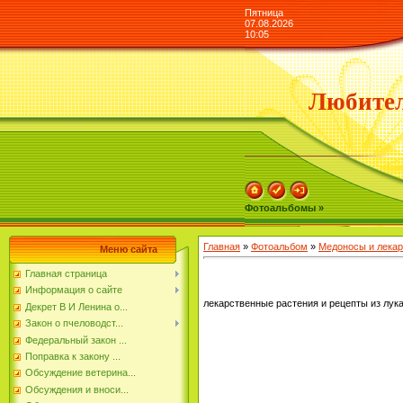
Пятница
07.08.2026
10:05
Любител
Фотоальбомы »
Главная
»
Фотоальбом
»
Медоносы и лекар
Меню сайта
Главная страница
Информация о сайте
лекарственные растения и рецепты из лука
Декрет В И Ленина о...
Закон о пчеловодст...
Федеральный закон ...
Поправка к закону ...
Обсуждение ветерина...
Обсуждения и вноси...