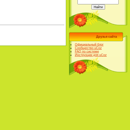
Друзья сайта
Официальный блог
Сообщество uCoz
FAQ по системе
Инструкции для uCoz