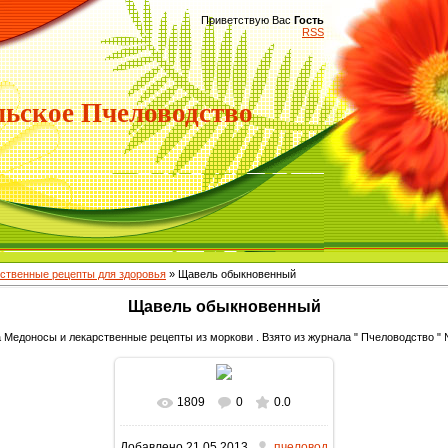
Приветствую Вас
Гость
RSS
ьское Пчеловодство
ственные рецепты для здоровья
» Щавель обыкновенный
Щавель обыкновенный
 Медоносы и лекарственные рецепты из моркови . Взято из журнала " Пчеловодство " №
1809
0
0.0
В реальном размере
Добавлено
21.05.2013
пчеловод