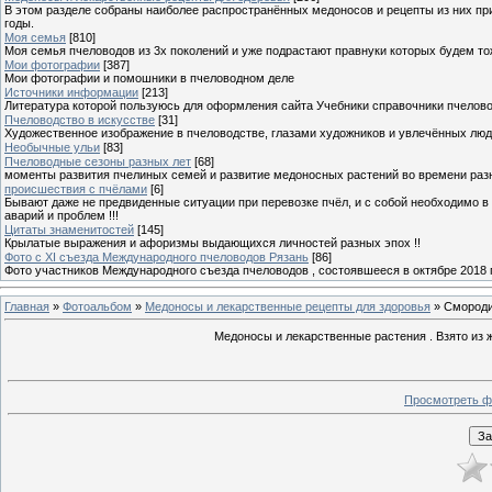
В этом разделе собраны наиболее распространённых медоносов и рецепты из них пр
годы.
Моя семья
[810]
Моя семья пчеловодов из 3х поколений и уже подрастают правнуки которых будем то
Мои фотографии
[387]
Мои фотографии и помошники в пчеловодном деле
Источники информации
[213]
Литература которой пользуюсь для оформления сайта Учебники справочники пчелов
Пчеловодство в искусстве
[31]
Художественное изображение в пчеловодстве, глазами художников и увлечённых лю
Необычные ульи
[83]
Пчеловодные сезоны разных лет
[68]
моменты развития пчелиных семей и развитие медоносных растений во времени разны
происшествия с пчёлами
[6]
Бывают даже не предвиденные ситуации при перевозке пчёл, и с собой необходимо в
аварий и проблем !!!
Цитаты знаменитостей
[145]
Крылатые выражения и афоризмы выдающихся личностей разных эпох !!
Фото с XI съезда Международного пчеловодов Рязань
[86]
Фото участников Международного съезда пчеловодов , состоявшееся в октябре 2018 
Главная
»
Фотоальбом
»
Медоносы и лекарственные рецепты для здоровья
» Смород
Медоносы и лекарственные растения . Взято из ж
Просмотреть ф