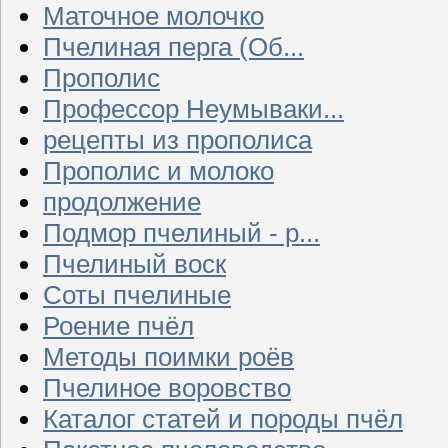
Маточное молочко
Пчелиная перга (Об...
Прополис
Профессор Неумываки...
рецепты из прополиса
Прополис и молоко
продолжение
Подмор пчелиный - р...
Пчелиный воск
Соты пчелиные
Роение пчёл
Методы поимки роёв
Пчелиное воровство
Каталог статей и породы пчёл