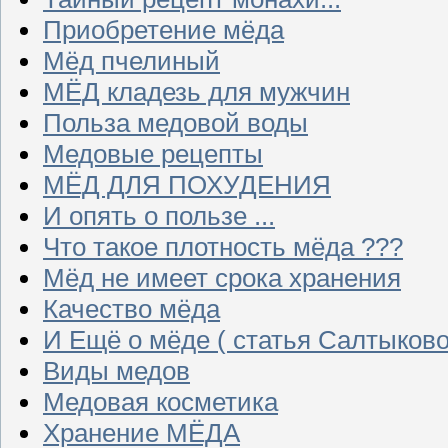
Приобретение мёда
Мёд пчелиный
МЁД кладезь для мужчин
Польза медовой воды
Медовые рецепты
МЁД ДЛЯ ПОХУДЕНИЯ
И опять о пользе ...
Что такое плотность мёда ???
Мёд не имеет срока хранения
Качество мёда
И Ещё о мёде ( статья Салтыково
Виды медов
Медовая косметика
Хранение МЁДА