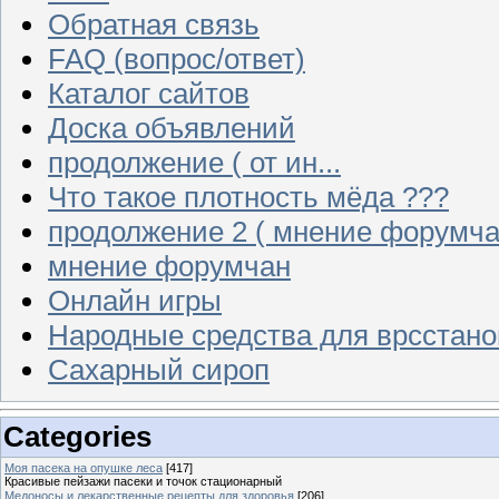
Обратная связь
FAQ (вопрос/ответ)
Каталог сайтов
Доска объявлений
продолжение ( от ин...
Что такое плотность мёда ???
продолжение 2 ( мнение форумча
мнение форумчан
Онлайн игры
Народные средства для врсстан
Сахарный сироп
Categories
Моя пасека на опушке леса
[417]
Красивые пейзажи пасеки и точок стационарный
Медоносы и лекарственные рецепты для здоровья
[206]