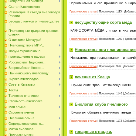
Общестенная эксперт...
Чернобыльник и его приминение в наро
Статья Кашковского
Практические статьи
| Просмотров: 1115 | Добавил
Резолюция III съезда пчеловодов
России
Беседа с наукой о пчеловодстве
несуществующие сорта мёда
!!!
КАКИЕ СОРТА МЁДА , и как в них разо
Пчеловодные традиции древних
славян
Практические статьи
| Просмотров: 1209 | Добави
О системе Меркурий
Пчеловодство в МИРЕ
Нормативы при планировании
Форум Украинских п...
промышленные пасеки
Нормативы при планировании и расч
Российский Национал...
Практические статьи
| Просмотров: 996 | Добавил:
Всеросийская Конфе...
Начинающему пчеловоду
лечение от Клеща
Лирика пчеловодов ...
Советы бывалых
Приминение трав от заклещённости
Тесты
Практические статьи
| Просмотров: 1146 | Добавил
Таинство пчелиное
Стоимость пчелопаке...
Биология клуба пчелиного
Моя семья
Биология обогрева пчелиного гнезда !!!
Строение пчелы
Пчелиная семья
Практические статьи
| Просмотров: 1172 | Добавил
Определение силы с...
Матка пчелиная
товарные отводки.
Подсадка матки