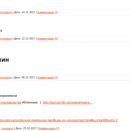
пчеловод
| Дата:
14.12.2017
|
Комментарии (0)
тва
пчеловод
| Дата:
12.12.2017
|
Комментарии (0)
кин
пчеловод
| Дата:
06.12.2017
|
Комментарии (0)
воронежски
 пчеловодства
Источник: |
http://gorcom36.ru/content/nepra...
chelovodstva/osobenosti-medovogo-falsifikata-po-voronezhski.html#ixzz4wWBvqGLX
л:
пчеловод
| Дата:
25.10.2017
|
Комментарии (0)