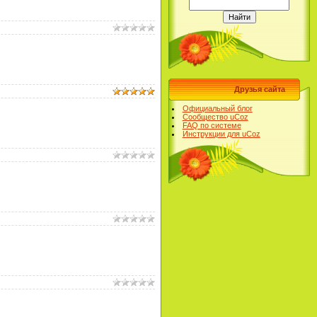
Друзья сайта
Официальный блог
Сообщество uCoz
FAQ по системе
Инструкции для uCoz