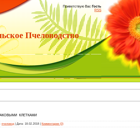
Приветствую Вас
Гость
RSS
ьское Пчеловодство
 РАКОВЫМИ КЛЕТКАМИ
л:
пчеловод
| Дата:
18.02.2018
|
Комментарии (0)