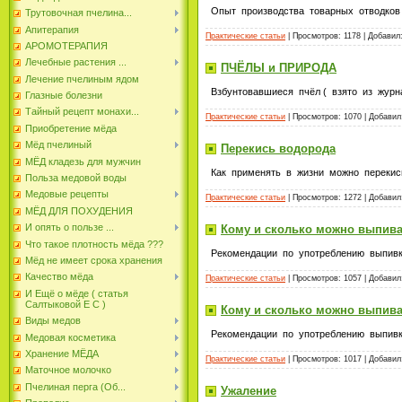
Опыт производства товарных отводков 
Трутовочная пчелина...
Апитерапия
Практические статьи
| Просмотров: 1178 | Добавил
АРОМОТЕРАПИЯ
Лечебные растения ...
ПЧЁЛЫ и ПРИРОДА
Лечение пчелиным ядом
Взбунтовавшиеся пчёл ( взято из журна
Глазные болезни
Тайный рецепт монахи...
Практические статьи
| Просмотров: 1070 | Добави
Приобретение мёда
Мёд пчелиный
Перекись водорода
МЁД кладезь для мужчин
Как применять в жизни можно переки
Польза медовой воды
Медовые рецепты
Практические статьи
| Просмотров: 1272 | Добави
МЁД ДЛЯ ПОХУДЕНИЯ
И опять о пользе ...
Кому и сколько можно выпива
Что такое плотность мёда ???
Рекомендации по употреблению выпив
Мёд не имеет срока хранения
Качество мёда
Практические статьи
| Просмотров: 1057 | Добави
И Ещё о мёде ( статья
Салтыковой Е С )
Кому и сколько можно выпив
Виды медов
Рекомендации по употреблению выпив
Медовая косметика
Хранение МЁДА
Практические статьи
| Просмотров: 1017 | Добави
Маточное молочко
Пчелиная перга (Об...
Ужаление