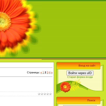
Вход на сайт
Страницы
:
«
1
2
3
4
»
Войти через uID
Старая форма входа
Поиск