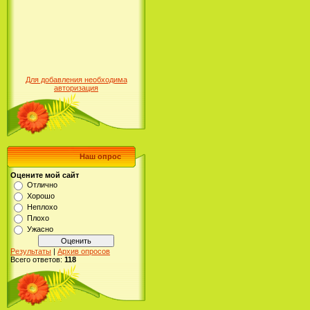
Для добавления необходима
авторизация
Наш опрос
Оцените мой сайт
Отлично
Хорошо
Неплохо
Плохо
Ужасно
Результаты
|
Архив опросов
Всего ответов:
118