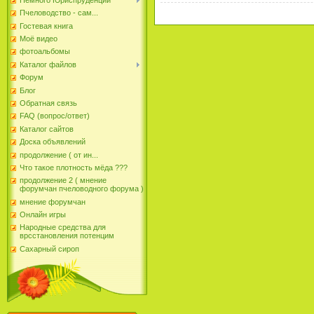
Пчеловодство - сам...
Гостевая книга
Моё видео
фотоальбомы
Каталог файлов
Форум
Блог
Обратная связь
FAQ (вопрос/ответ)
Каталог сайтов
Доска объявлений
продолжение ( от ин...
Что такое плотность мёда ???
продолжение 2 ( мнение
форумчан пчеловодного форума )
мнение форумчан
Онлайн игры
Народные средства для
врсстановления потенцим
Сахарный сироп