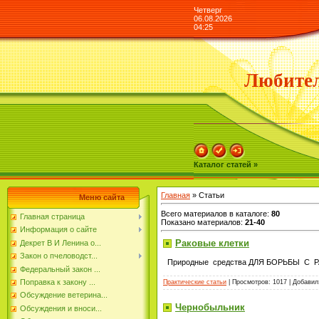
Четверг
06.08.2026
04:25
Любител
Каталог статей »
Главная
»
Статьи
Меню сайта
Всего материалов в каталоге
:
80
Главная страница
Показано материалов
:
21-40
Информация о сайте
Раковые клетки
Декрет В И Ленина о...
Закон о пчеловодст...
Природные средства ДЛЯ БОРЬБЫ С
Федеральный закон ...
Поправка к закону ...
Практические статьи
| Просмотров: 1017 | Добави
Обсуждение ветерина...
Чернобыльник
Обсуждения и вноси...