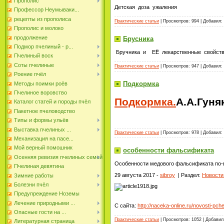
Прополис
Детская доза ужаления
Профессор Неумываки...
рецепты из прополиса
Практические статьи
| Просмотров: 994 | Добавил:
Прополис и молоко
продолжение
Брусника
Подмор пчелиный - р...
Бручника и ЕЁ лекарственные свойс
Пчелиный воск
Соты пчелиные
Практические статьи
| Просмотров: 947 | Добавил:
Роение пчёл
Подкормка
Методы поимки роёв
Пчелиное воровство
Подкормка.
А.А.Гуня
Каталог статей и породы пчёл
Пакетное пчеловодство
Типы и формы ульёв
Выставка пчелиных ...
Практические статьи
| Просмотров: 978 | Добавил:
Механизация на пасе...
Мой верный помошник
особенности фальсификата
Осенняя ревизия пчелиных семей
Особенности медового фальсификата по-
Пчелиная девятина
29 августа 2017 -
sibroy
| Раздел:
Новости
Зимние работы
Болезни пчёл
Предупреждение Ноземы
Лечение природными ...
С сайта:
http://naceka-online.ru/novosti-p
Опасные гости на ...
Практические статьи
| Просмотров: 1052 | Добави
Литературная страница