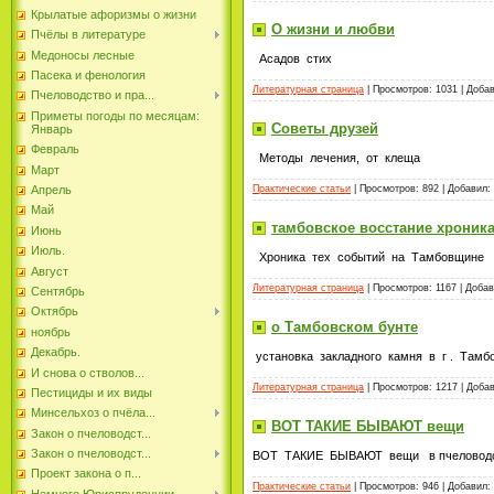
Крылатые афоризмы о жизни
О жизни и любви
Пчёлы в литературе
Медоносы лесные
Асадов стих
Пасека и фенология
Литературная страница
| Просмотров: 1031 | Доба
Пчеловодство и пра...
Приметы погоды по месяцам:
Советы друзей
Январь
Февраль
Методы лечения, от клеща
Март
Практические статьи
| Просмотров: 892 | Добавил:
Апрель
Май
тамбовское восстание хроник
Июнь
Июль.
Хроника тех событий на Тамбовщине 
Август
Литературная страница
| Просмотров: 1167 | Доба
Сентябрь
Октябрь
о Тамбовском бунте
ноябрь
Декабрь.
установка закладного камня в г . Тамб
И снова о стволов...
Литературная страница
| Просмотров: 1217 | Доба
Пестициды и их виды
Минсельхоз о пчёла...
ВОТ ТАКИЕ БЫВАЮТ вещи
Закон о пчеловодст...
Закон о пчеловодст...
ВОТ ТАКИЕ БЫВАЮТ вещи в пчеловодст
Проект закона о п...
Практические статьи
| Просмотров: 946 | Добавил:
Немного Юриспруденции