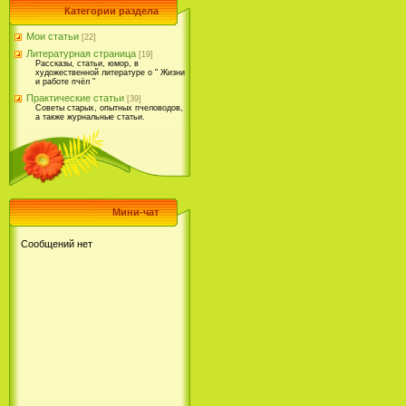
Категории раздела
Мои статьи
[22]
Литературная страница
[19]
Рассказы, статьи, юмор, в
художественной литературе о " Жизни
и работе пчёл "
Практические статьи
[39]
Советы старых, опытных пчеловодов,
а также журнальные статьи.
Мини-чат