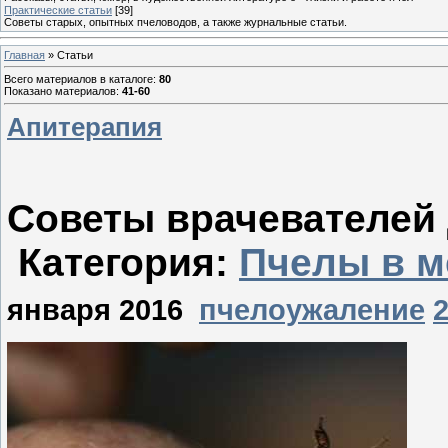
Практические статьи
[39]
Советы старых, опытных пчеловодов, а также журнальные статьи.
Главная
»
Статьи
Всего материалов в каталоге
:
80
Показано материалов
:
41-60
Апитерапия
Советы врачевателей
Категория:
Пчелы в м
января 2016
пчелоужаление