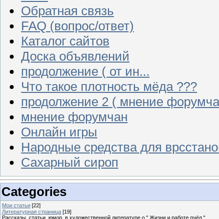
Обратная связь
FAQ (вопрос/ответ)
Каталог сайтов
Доска объявлений
продолжение ( от ин...
Что такое плотность мёда ???
продолжение 2 ( мнение форумча
мнение форумчан
Онлайн игры
Народные средства для врсстан
Сахарный сироп
Categories
Мои статьи
[22]
Литературная страница
[19]
Рассказы, статьи, юмор, в художественной литературе о " Жизни и работе пчёл "