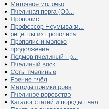
Маточное молочко
Пчелиная перга (Об...
Прополис
Профессор Неумываки...
рецепты из прополиса
Прополис и молоко
продолжение
Подмор пчелиный - р...
Пчелиный воск
Соты пчелиные
Роение пчёл
Методы поимки роёв
Пчелиное воровство
Каталог статей и породы пчёл