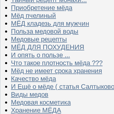
Приобретение мёда
Мёд пчелиный
МЁД кладезь для мужчин
Польза медовой воды
Медовые рецепты
МЁД ДЛЯ ПОХУДЕНИЯ
И опять о пользе ...
Что такое плотность мёда ???
Мёд не имеет срока хранения
Качество мёда
И Ещё о мёде ( статья Салтыково
Виды медов
Медовая косметика
Хранение МЁДА