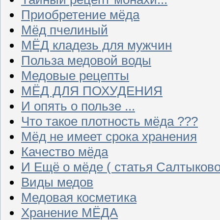
Приобретение мёда
Мёд пчелиный
МЁД кладезь для мужчин
Польза медовой воды
Медовые рецепты
МЁД ДЛЯ ПОХУДЕНИЯ
И опять о пользе ...
Что такое плотность мёда ???
Мёд не имеет срока хранения
Качество мёда
И Ещё о мёде ( статья Салтыково
Виды медов
Медовая косметика
Хранение МЁДА