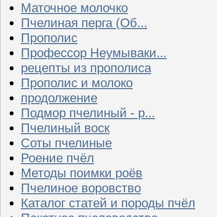
Маточное молочко
Пчелиная перга (Об...
Прополис
Профессор Неумываки...
рецепты из прополиса
Прополис и молоко
продолжение
Подмор пчелиный - р...
Пчелиный воск
Соты пчелиные
Роение пчёл
Методы поимки роёв
Пчелиное воровство
Каталог статей и породы пчёл