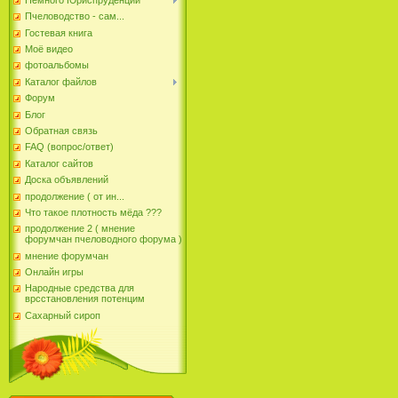
Пчеловодство - сам...
Гостевая книга
Моё видео
фотоальбомы
Каталог файлов
Форум
Блог
Обратная связь
FAQ (вопрос/ответ)
Каталог сайтов
Доска объявлений
продолжение ( от ин...
Что такое плотность мёда ???
продолжение 2 ( мнение
форумчан пчеловодного форума )
мнение форумчан
Онлайн игры
Народные средства для
врсстановления потенцим
Сахарный сироп