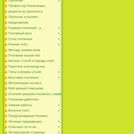
Прополис
Профессор Неумываки...
рецепты из прополиса
Прополис и молоко
продолжение
Подмор пчелиный - р...
Пчелиный воск
Соты пчелиные
Роение пчёл
Методы поимки роёв
Пчелиное воровство
Каталог статей и породы пчёл
Пакетное пчеловодство
Типы и формы ульёв
Выставка пчелиных ...
Механизация на пасе...
Мой верный помошник
Осенняя ревизия пчелиных семей
Пчелиная девятина
Зимние работы
Болезни пчёл
Предупреждение Ноземы
Лечение природными ...
Опасные гости на ...
Литературная страница