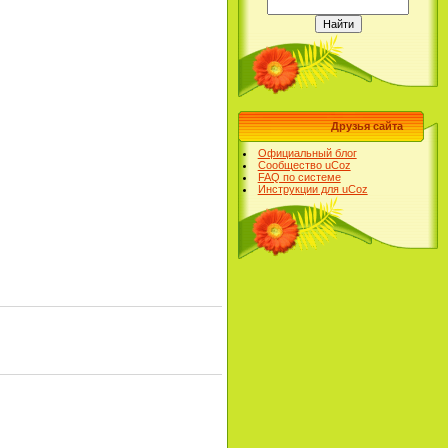
Друзья сайта
Официальный блог
Сообщество uCoz
FAQ по системе
Инструкции для uCoz