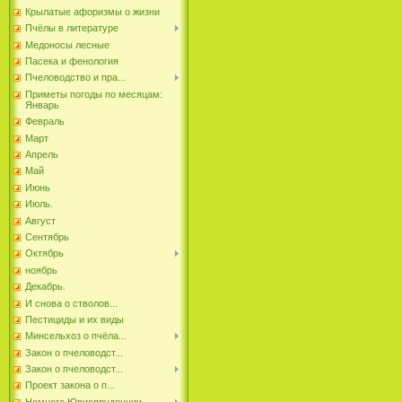
Крылатые афоризмы о жизни
Пчёлы в литературе
Медоносы лесные
Пасека и фенология
Пчеловодство и пра...
Приметы погоды по месяцам:
Январь
Февраль
Март
Апрель
Май
Июнь
Июль.
Август
Сентябрь
Октябрь
ноябрь
Декабрь.
И снова о стволов...
Пестициды и их виды
Минсельхоз о пчёла...
Закон о пчеловодст...
Закон о пчеловодст...
Проект закона о п...
Немного Юриспруденции