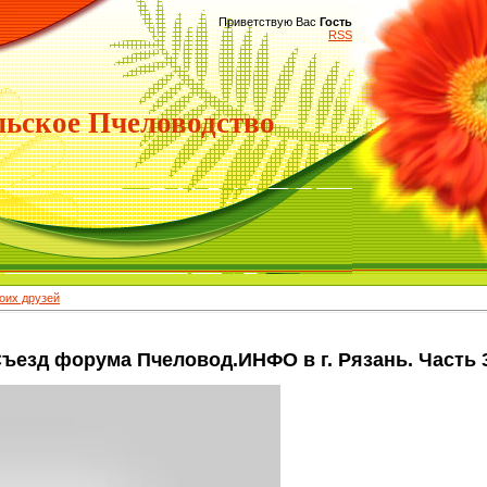
Приветствую Вас
Гость
RSS
ьское Пчеловодство
их друзей
езд форума Пчеловод.ИНФО в г. Рязань. Часть 