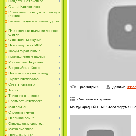
Общестенная эксперт...
Статья Кашковского
Резолюция III съезда пчеловодов
России
Беседа с наукой о пчеловодстве
!!!
Пчеловодные традиции древних
славян
О системе Меркурий
Пчеловодство в МИРЕ
Форум Украинских п...
промышленные пасеки
Российский Национал...
Всеросийская Конфе...
Начинающему пчеловоду
Лирика пчеловодов ...
Советы бывалых
Просмотры
: 0
Добавил
:
пчел
Тесты
Таинство пчелиное
Описание материала
:
Стоимость пчелопаке...
Международный 11-ый Съезд форума Пчел
Моя семья
Строение пчелы
Пчелиная семья
Определение силы с...
Матка пчелиная
Подсадка матки