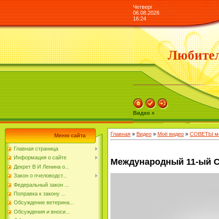
Четверг
06.08.2026
16:24
Любител
Видео »
Главная
»
Видео
»
Моё видео
»
СОВЕТЫ мо
Меню сайта
Главная страница
Информация о сайте
Международный 11-ый Съ
Декрет В И Ленина о...
Закон о пчеловодст...
Федеральный закон ...
Поправка к закону ...
Обсуждение ветерина...
Обсуждения и вноси...