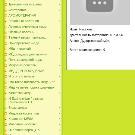
Трутовочная пчелина...
Апитерапия
АРОМОТЕРАПИЯ
Лечебные растения ...
Лечение пчелиным ядом
Язык
: Русский
Глазные болезни
Длительность материала
: 01:34:56
Тайный рецепт монахи...
Автор
: Дудергофский мёд
Приобретение мёда
Мёд пчелиный
Всего комментариев
:
0
МЁД кладезь для мужчин
Польза медовой воды
Медовые рецепты
МЁД ДЛЯ ПОХУДЕНИЯ
И опять о пользе ...
Что такое плотность мёда ???
Мёд не имеет срока хранения
Качество мёда
И Ещё о мёде ( статья
Салтыковой Е С )
Виды медов
Медовая косметика
Хранение МЁДА
Маточное молочко
Пчелиная перга (Об...