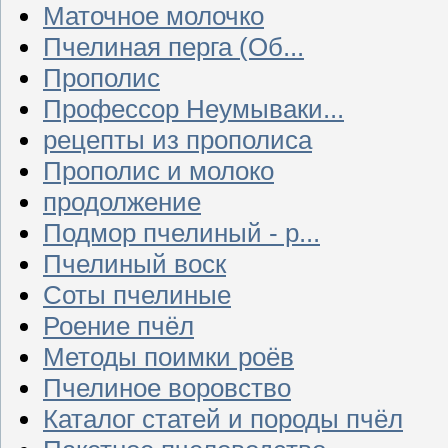
Маточное молочко
Пчелиная перга (Об...
Прополис
Профессор Неумываки...
рецепты из прополиса
Прополис и молоко
продолжение
Подмор пчелиный - р...
Пчелиный воск
Соты пчелиные
Роение пчёл
Методы поимки роёв
Пчелиное воровство
Каталог статей и породы пчёл