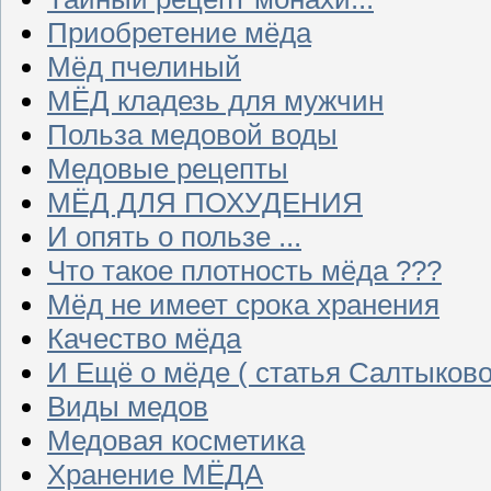
Приобретение мёда
Мёд пчелиный
МЁД кладезь для мужчин
Польза медовой воды
Медовые рецепты
МЁД ДЛЯ ПОХУДЕНИЯ
И опять о пользе ...
Что такое плотность мёда ???
Мёд не имеет срока хранения
Качество мёда
И Ещё о мёде ( статья Салтыково
Виды медов
Медовая косметика
Хранение МЁДА