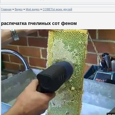
Главная
»
Видео
»
Моё видео
»
СОВЕТЫ моих друзей
распечатка пчелиных сот феном