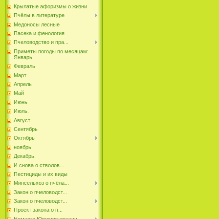
Крылатые афоризмы о жизни
Пчёлы в литературе
Медоносы лесные
Пасека и фенология
Пчеловодство и пра...
Приметы погоды по месяцам:
Январь
Февраль
Март
Апрель
Май
Июнь
Июль.
Август
Сентябрь
Октябрь
ноябрь
Декабрь.
И снова о стволов...
Пестициды и их виды
Минсельхоз о пчёла...
Закон о пчеловодст...
Закон о пчеловодст...
Проект закона о п...
Немного Юриспруденции