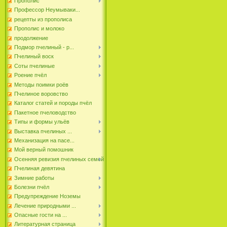
Прополис
Профессор Неумываки...
рецепты из прополиса
Прополис и молоко
продолжение
Подмор пчелиный - р...
Пчелиный воск
Соты пчелиные
Роение пчёл
Методы поимки роёв
Пчелиное воровство
Каталог статей и породы пчёл
Пакетное пчеловодство
Типы и формы ульёв
Выставка пчелиных ...
Механизация на пасе...
Мой верный помошник
Осенняя ревизия пчелиных семей
Пчелиная девятина
Зимние работы
Болезни пчёл
Предупреждение Ноземы
Лечение природными ...
Опасные гости на ...
Литературная страница