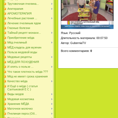
Трутовочная пчелина...
Апитерапия
АРОМОТЕРАПИЯ
Лечебные растения ...
Лечение пчелиным ядом
Глазные болезни
Тайный рецепт монахи...
Язык
: Русский
Приобретение мёда
Длительность материала
: 00:07:50
Мёд пчелиный
Автор
: GuberniaTV
МЁД кладезь для мужчин
Всего комментариев
:
0
Польза медовой воды
Медовые рецепты
МЁД ДЛЯ ПОХУДЕНИЯ
И опять о пользе ...
Что такое плотность мёда ???
Мёд не имеет срока хранения
Качество мёда
И Ещё о мёде ( статья
Салтыковой Е С )
Виды медов
Медовая косметика
Хранение МЁДА
Маточное молочко
Пчелиная перга (Об...