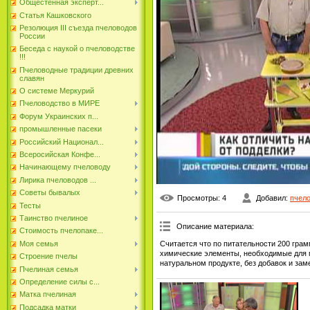
Общестенная эксперт...
Статья Кашковского
Резолюция III съезда пчеловодов
России
Беседа с наукой о пчеловодстве
!!!
Пчеловодные традиции древних
славян
О системе Меркурий
Пчеловодство в МИРЕ
Форум Украинских п...
промышленные пасеки
Российский Национал...
Всеросийская Конфе...
Начинающему пчеловоду
Лирика пчеловодов ...
Советы бывалых
Просмотры
: 4
Добавил
:
пчел
Тесты
Таинство пчелиное
Описание материала
:
Стоимость пчелопаке...
Считается что по питательности 200 гра
Моя семья
химические элементы, необходимые для п
Строение пчелы
натуральном продукте, без добавок и зам
Пчелиная семья
Определение силы с...
Матка пчелиная
Подсадка матки