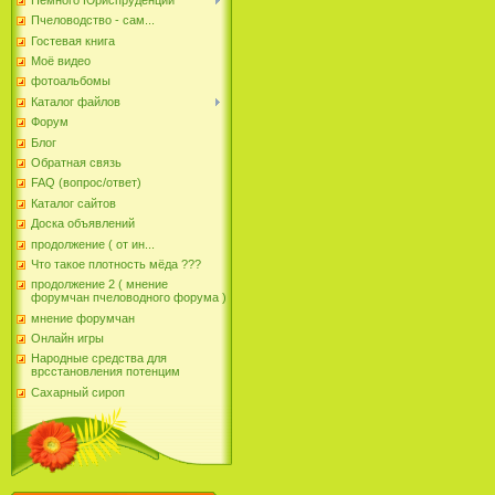
Пчеловодство - сам...
Гостевая книга
Моё видео
фотоальбомы
Каталог файлов
Форум
Блог
Обратная связь
FAQ (вопрос/ответ)
Каталог сайтов
Доска объявлений
продолжение ( от ин...
Что такое плотность мёда ???
продолжение 2 ( мнение
форумчан пчеловодного форума )
мнение форумчан
Онлайн игры
Народные средства для
врсстановления потенцим
Сахарный сироп