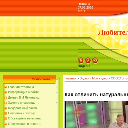
Пятница
07.08.2026
10:11
Любител
Видео »
Главная
»
Видео
»
Моё видео
»
СОВЕТЫ мо
Меню сайта
Главная страница
Информация о сайте
Как отличить натуральн
Декрет В И Ленина о...
Закон о пчеловодст...
Федеральный закон ...
Поправка к закону ...
Обсуждение ветерина...
Обсуждения и вноси...