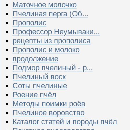
Маточное молочко
Пчелиная перга (Об...
Прополис
Профессор Неумываки...
рецепты из прополиса
Прополис и молоко
продолжение
Подмор пчелиный - р...
Пчелиный воск
Соты пчелиные
Роение пчёл
Методы поимки роёв
Пчелиное воровство
Каталог статей и породы пчёл