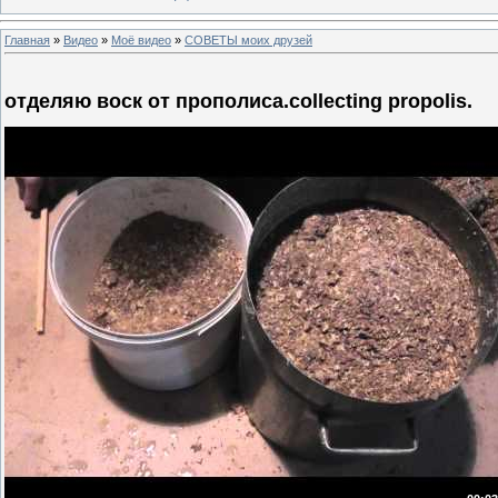
Главная
»
Видео
»
Моё видео
»
СОВЕТЫ моих друзей
отделяю воск от прополиса.collecting propolis.