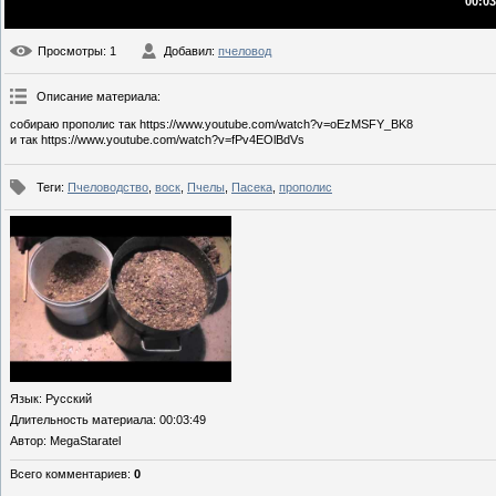
00:03
Просмотры
: 1
Добавил
:
пчеловод
Описание материала
:
собираю прополис так https://www.youtube.com/watch?v=oEzMSFY_BK8
и так https://www.youtube.com/watch?v=fPv4EOlBdVs
Теги
:
Пчеловодство
,
воск
,
Пчелы
,
Пасека
,
прополис
Язык
: Русский
Длительность материала
: 00:03:49
Автор
: MegaStaratel
Всего комментариев
:
0