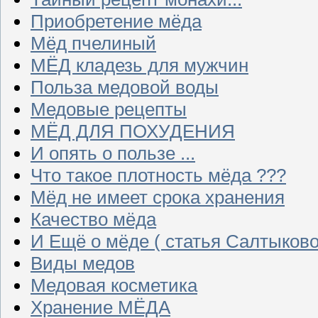
Приобретение мёда
Мёд пчелиный
МЁД кладезь для мужчин
Польза медовой воды
Медовые рецепты
МЁД ДЛЯ ПОХУДЕНИЯ
И опять о пользе ...
Что такое плотность мёда ???
Мёд не имеет срока хранения
Качество мёда
И Ещё о мёде ( статья Салтыково
Виды медов
Медовая косметика
Хранение МЁДА