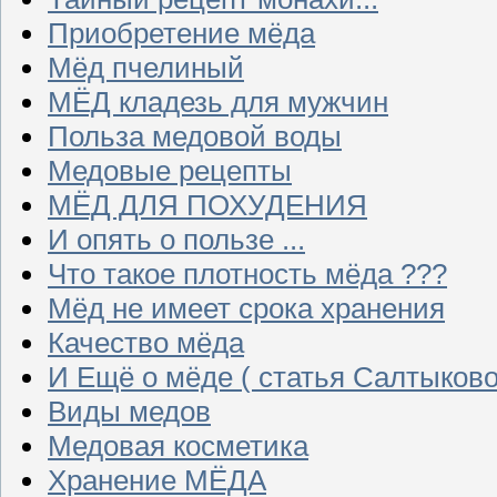
Приобретение мёда
Мёд пчелиный
МЁД кладезь для мужчин
Польза медовой воды
Медовые рецепты
МЁД ДЛЯ ПОХУДЕНИЯ
И опять о пользе ...
Что такое плотность мёда ???
Мёд не имеет срока хранения
Качество мёда
И Ещё о мёде ( статья Салтыково
Виды медов
Медовая косметика
Хранение МЁДА