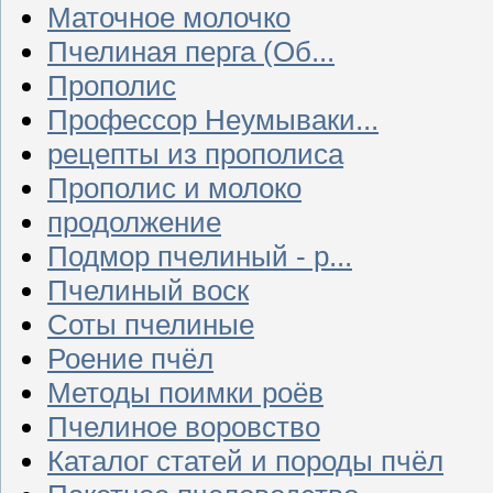
Маточное молочко
Пчелиная перга (Об...
Прополис
Профессор Неумываки...
рецепты из прополиса
Прополис и молоко
продолжение
Подмор пчелиный - р...
Пчелиный воск
Соты пчелиные
Роение пчёл
Методы поимки роёв
Пчелиное воровство
Каталог статей и породы пчёл