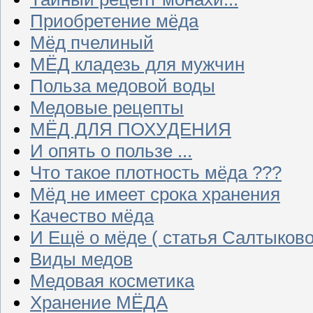
Приобретение мёда
Мёд пчелиный
МЁД кладезь для мужчин
Польза медовой воды
Медовые рецепты
МЁД ДЛЯ ПОХУДЕНИЯ
И опять о пользе ...
Что такое плотность мёда ???
Мёд не имеет срока хранения
Качество мёда
И Ещё о мёде ( статья Салтыково
Виды медов
Медовая косметика
Хранение МЁДА