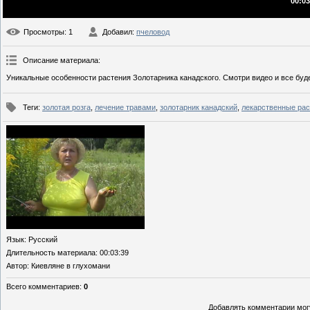
00:03
Просмотры
: 1
Добавил
:
пчеловод
Описание материала
:
Уникальные особенности растения Золотарника канадского. Смотри видео и все буд
Теги
:
золотая розга
,
лечение травами
,
золотарник канадский
,
лекарственные рас
Язык
: Русский
Длительность материала
: 00:03:39
Автор
: Киевляне в глухомани
Всего комментариев
:
0
Добавлять комментарии могу