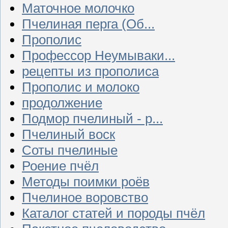
Маточное молочко
Пчелиная перга (Об...
Прополис
Профессор Неумываки...
рецепты из прополиса
Прополис и молоко
продолжение
Подмор пчелиный - р...
Пчелиный воск
Соты пчелиные
Роение пчёл
Методы поимки роёв
Пчелиное воровство
Каталог статей и породы пчёл