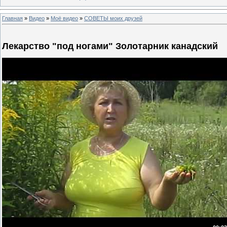
Главная
»
Видео
»
Моё видео
»
СОВЕТЫ моих друзей
Лекарство "под ногами" Золотарник канадский