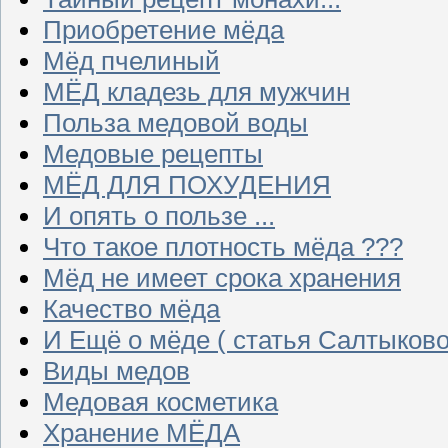
Приобретение мёда
Мёд пчелиный
МЁД кладезь для мужчин
Польза медовой воды
Медовые рецепты
МЁД ДЛЯ ПОХУДЕНИЯ
И опять о пользе ...
Что такое плотность мёда ???
Мёд не имеет срока хранения
Качество мёда
И Ещё о мёде ( статья Салтыково
Виды медов
Медовая косметика
Хранение МЁДА