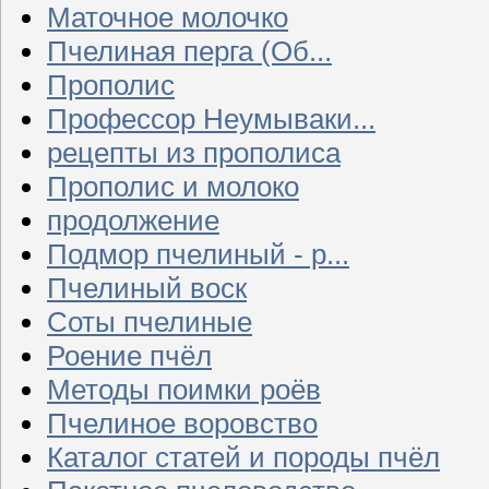
Маточное молочко
Пчелиная перга (Об...
Прополис
Профессор Неумываки...
рецепты из прополиса
Прополис и молоко
продолжение
Подмор пчелиный - р...
Пчелиный воск
Соты пчелиные
Роение пчёл
Методы поимки роёв
Пчелиное воровство
Каталог статей и породы пчёл