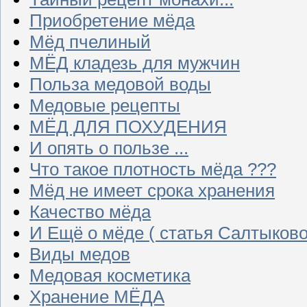
Приобретение мёда
Мёд пчелиный
МЁД кладезь для мужчин
Польза медовой воды
Медовые рецепты
МЁД ДЛЯ ПОХУДЕНИЯ
И опять о пользе ...
Что такое плотность мёда ???
Мёд не имеет срока хранения
Качество мёда
И Ещё о мёде ( статья Салтыково
Виды медов
Медовая косметика
Хранение МЁДА