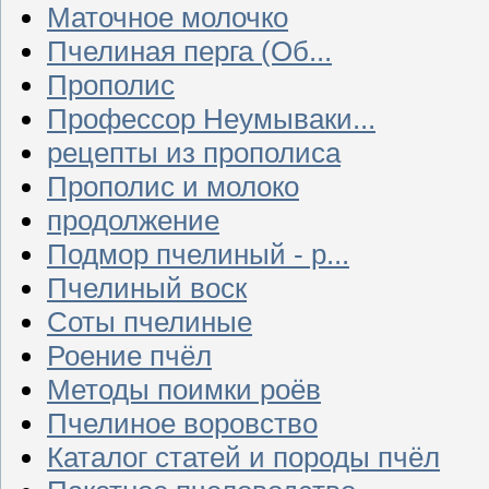
Маточное молочко
Пчелиная перга (Об...
Прополис
Профессор Неумываки...
рецепты из прополиса
Прополис и молоко
продолжение
Подмор пчелиный - р...
Пчелиный воск
Соты пчелиные
Роение пчёл
Методы поимки роёв
Пчелиное воровство
Каталог статей и породы пчёл