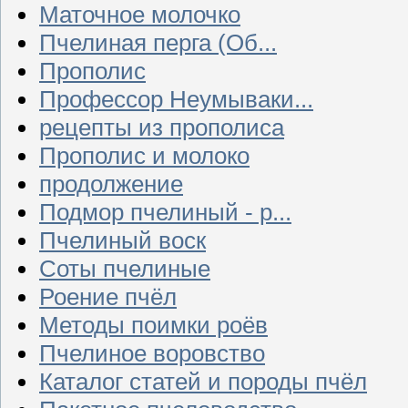
Маточное молочко
Пчелиная перга (Об...
Прополис
Профессор Неумываки...
рецепты из прополиса
Прополис и молоко
продолжение
Подмор пчелиный - р...
Пчелиный воск
Соты пчелиные
Роение пчёл
Методы поимки роёв
Пчелиное воровство
Каталог статей и породы пчёл