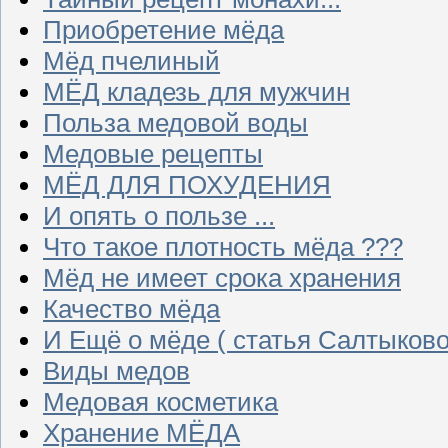
Приобретение мёда
Мёд пчелиный
МЁД кладезь для мужчин
Польза медовой воды
Медовые рецепты
МЁД ДЛЯ ПОХУДЕНИЯ
И опять о пользе ...
Что такое плотность мёда ???
Мёд не имеет срока хранения
Качество мёда
И Ещё о мёде ( статья Салтыково
Виды медов
Медовая косметика
Хранение МЁДА