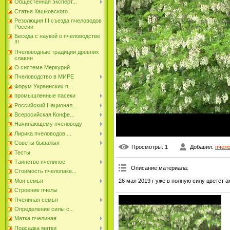
Общестенная эксперт...
Статья Кашковского
Резолюция III съезда пчеловодов
России
Беседа с наукой о пчеловодстве
!!!
Пчеловодные традиции древних
славян
О системе Меркурий
Пчеловодство в МИРЕ
Форум Украинских п...
промышленные пасеки
Российский Национал...
Всеросийская Конфе...
Начинающему пчеловоду
Лирика пчеловодов ...
Советы бывалых
Просмотры
: 1
Добавил
:
пчел
Тесты
Таинство пчелиное
Описание материала
:
Стоимость пчелопаке...
26 мая 2019 г уже в полную силу цветёт акац
Моя семья
Строение пчелы
Пчелиная семья
Определение силы с...
Матка пчелиная
Подсадка матки