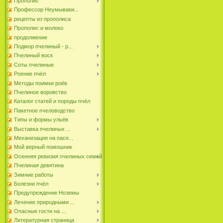
Прополис
Профессор Неумываки...
рецепты из прополиса
Прополис и молоко
продолжение
Подмор пчелиный - р...
Пчелиный воск
Соты пчелиные
Роение пчёл
Методы поимки роёв
Пчелиное воровство
Каталог статей и породы пчёл
Пакетное пчеловодство
Типы и формы ульёв
Выставка пчелиных ...
Механизация на пасе...
Мой верный помошник
Осенняя ревизия пчелиных семей
Пчелиная девятина
Зимние работы
Болезни пчёл
Предупреждение Ноземы
Лечение природными ...
Опасные гости на ...
Литературная страница