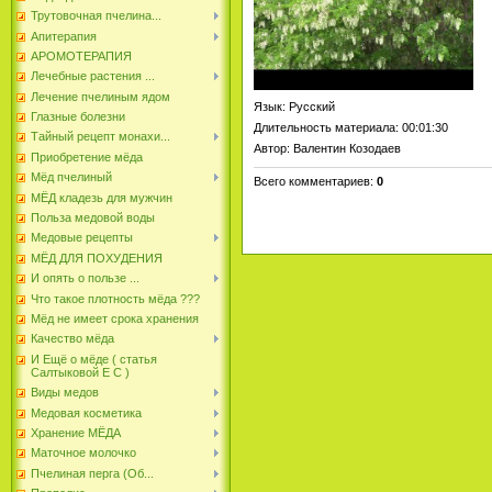
Трутовочная пчелина...
Апитерапия
АРОМОТЕРАПИЯ
Лечебные растения ...
Лечение пчелиным ядом
Язык
: Русский
Глазные болезни
Длительность материала
: 00:01:30
Тайный рецепт монахи...
Автор
: Валентин Козодаев
Приобретение мёда
Мёд пчелиный
Всего комментариев
:
0
МЁД кладезь для мужчин
Польза медовой воды
Медовые рецепты
МЁД ДЛЯ ПОХУДЕНИЯ
И опять о пользе ...
Что такое плотность мёда ???
Мёд не имеет срока хранения
Качество мёда
И Ещё о мёде ( статья
Салтыковой Е С )
Виды медов
Медовая косметика
Хранение МЁДА
Маточное молочко
Пчелиная перга (Об...