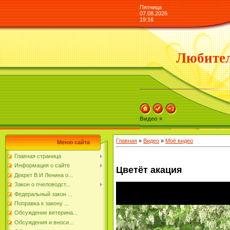
Пятница
07.08.2026
19:16
Любител
Видео »
Главная
»
Видео
»
Моё видео
Меню сайта
Главная страница
Информация о сайте
Цветёт акация
Декрет В И Ленина о...
Закон о пчеловодст...
Федеральный закон ...
Поправка к закону ...
Обсуждение ветерина...
Обсуждения и вноси...