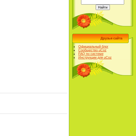
Друзья сайта
Официальный блог
Сообщество uCoz
FAQ по системе
Инструкции для uCoz