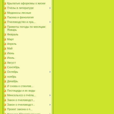
Крылатые афоризмы о жизни
Пчёлы в литературе
Медоносы лесные
Пасека и фенология
Пчеловодство и пра...
Приметы погоды по месяцам:
Январь
Февраль
Март
Апрель
Май
Июнь
Июль.
Август
Сентябрь
Октябрь
ноябрь
Декабрь.
И снова о стволов...
Пестициды и их виды
Минсельхоз о пчёла...
Закон о пчеловодст...
Закон о пчеловодст...
Проект закона о п...
Немного Юриспруденции