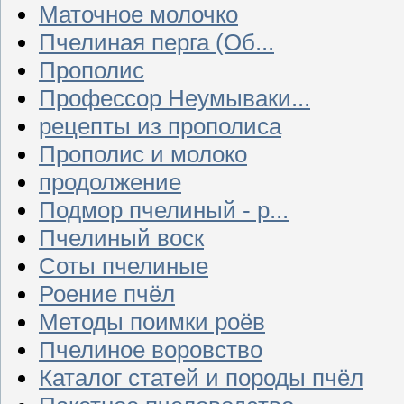
Маточное молочко
Пчелиная перга (Об...
Прополис
Профессор Неумываки...
рецепты из прополиса
Прополис и молоко
продолжение
Подмор пчелиный - р...
Пчелиный воск
Соты пчелиные
Роение пчёл
Методы поимки роёв
Пчелиное воровство
Каталог статей и породы пчёл