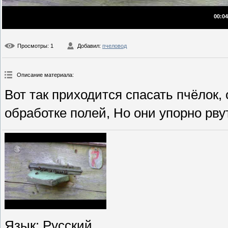
00:04
Просмотры
: 1
Добавил
:
пчеловод
Описание материала
:
Вот так приходится спасать пчёлок,
обработке полей, Но они упорно рвут
Язык
: Русский