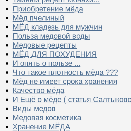
Приобретение мёда
Мёд пчелиный
МЁД кладезь для мужчин
Польза медовой воды
Медовые рецепты
МЁД ДЛЯ ПОХУДЕНИЯ
И опять о пользе ...
Что такое плотность мёда ???
Мёд не имеет срока хранения
Качество мёда
И Ещё о мёде ( статья Салтыково
Виды медов
Медовая косметика
Хранение МЁДА