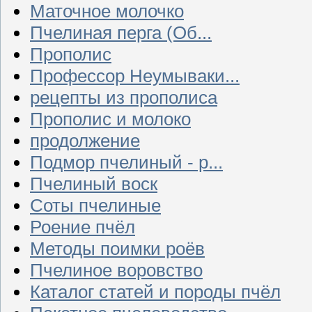
Маточное молочко
Пчелиная перга (Об...
Прополис
Профессор Неумываки...
рецепты из прополиса
Прополис и молоко
продолжение
Подмор пчелиный - р...
Пчелиный воск
Соты пчелиные
Роение пчёл
Методы поимки роёв
Пчелиное воровство
Каталог статей и породы пчёл