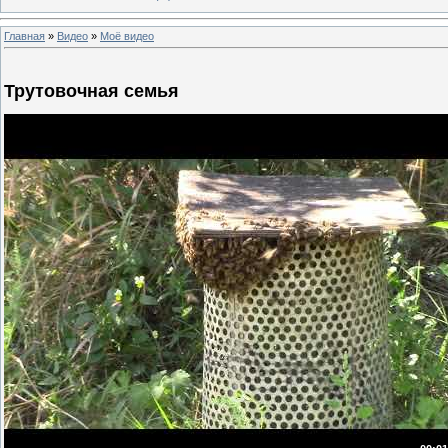
Главная
»
Видео
»
Моё видео
Трутовочная семья