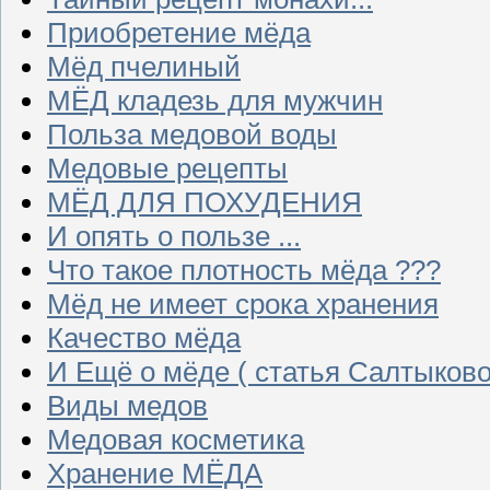
Приобретение мёда
Мёд пчелиный
МЁД кладезь для мужчин
Польза медовой воды
Медовые рецепты
МЁД ДЛЯ ПОХУДЕНИЯ
И опять о пользе ...
Что такое плотность мёда ???
Мёд не имеет срока хранения
Качество мёда
И Ещё о мёде ( статья Салтыково
Виды медов
Медовая косметика
Хранение МЁДА