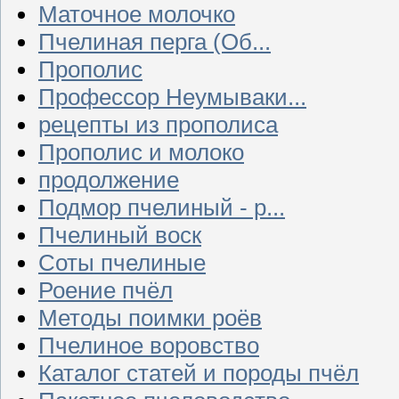
Маточное молочко
Пчелиная перга (Об...
Прополис
Профессор Неумываки...
рецепты из прополиса
Прополис и молоко
продолжение
Подмор пчелиный - р...
Пчелиный воск
Соты пчелиные
Роение пчёл
Методы поимки роёв
Пчелиное воровство
Каталог статей и породы пчёл