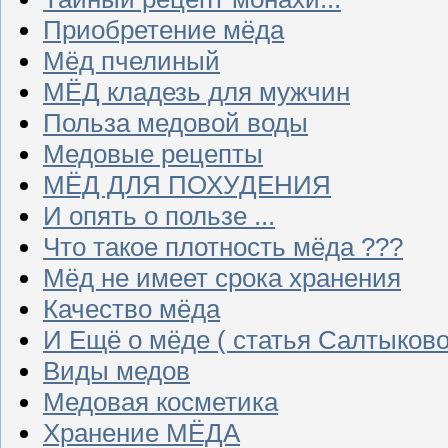
Приобретение мёда
Мёд пчелиный
МЁД кладезь для мужчин
Польза медовой воды
Медовые рецепты
МЁД ДЛЯ ПОХУДЕНИЯ
И опять о пользе ...
Что такое плотность мёда ???
Мёд не имеет срока хранения
Качество мёда
И Ещё о мёде ( статья Салтыково
Виды медов
Медовая косметика
Хранение МЁДА