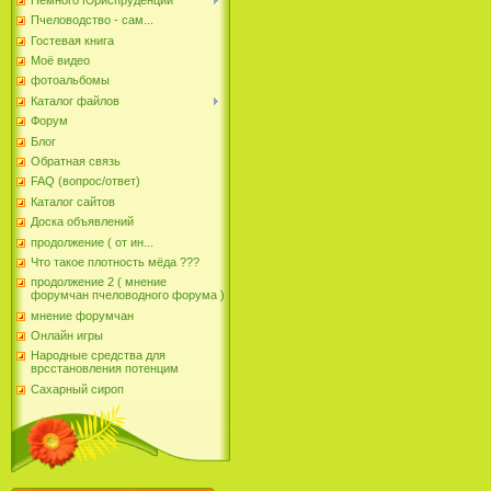
Пчеловодство - сам...
Гостевая книга
Моё видео
фотоальбомы
Каталог файлов
Форум
Блог
Обратная связь
FAQ (вопрос/ответ)
Каталог сайтов
Доска объявлений
продолжение ( от ин...
Что такое плотность мёда ???
продолжение 2 ( мнение
форумчан пчеловодного форума )
мнение форумчан
Онлайн игры
Народные средства для
врсстановления потенцим
Сахарный сироп