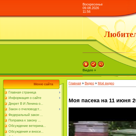
Воскресенье
09.08.2026
11:56
Любител
Видео »
Главная
»
Видео
»
Моё видео
Меню сайта
Главная страница
Информация о сайте
Моя пасека на 11 июня 2
Декрет В И Ленина о...
Закон о пчеловодст...
Федеральный закон ...
Поправка к закону ...
Обсуждение ветерина...
Обсуждения и вноси...