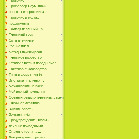
Прополис
Профессор Неумываки...
рецепты из прополиса
Прополис и молоко
продолжение
Подмор пчелиный - р...
Пчелиный воск
Соты пчелиные
Роение пчёл
Методы поимки роёв
Пчелиное воровство
Каталог статей и породы пчёл
Пакетное пчеловодство
Типы и формы ульёв
Выставка пчелиных ...
Механизация на пасе...
Мой верный помошник
Осенняя ревизия пчелиных семей
Пчелиная девятина
Зимние работы
Болезни пчёл
Предупреждение Ноземы
Лечение природными ...
Опасные гости на ...
Литературная страница