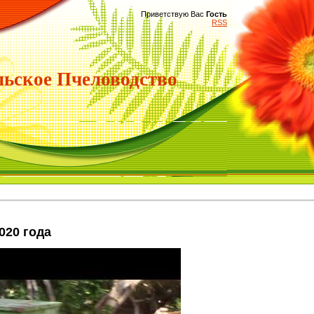
Приветствую Вас
Гость
RSS
ьское Пчеловодство
020 года