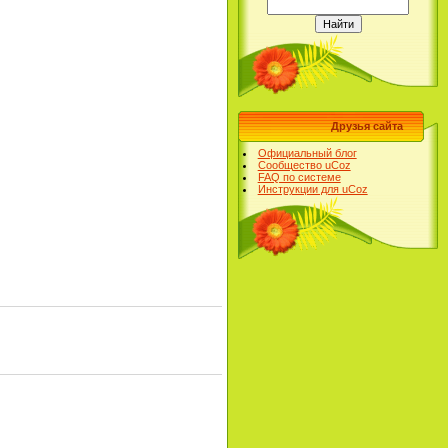
Друзья сайта
Официальный блог
Сообщество uCoz
FAQ по системе
Инструкции для uCoz