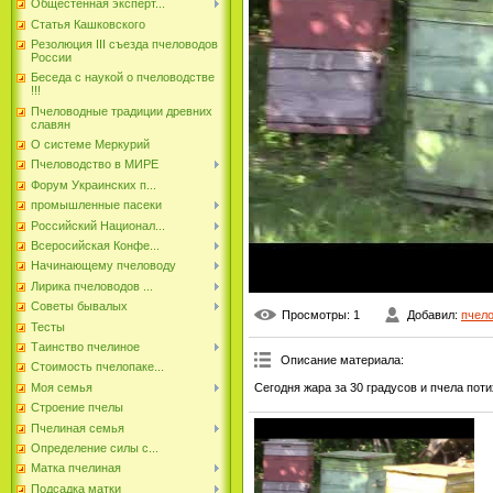
Общестенная эксперт...
Статья Кашковского
Резолюция III съезда пчеловодов
России
Беседа с наукой о пчеловодстве
!!!
Пчеловодные традиции древних
славян
О системе Меркурий
Пчеловодство в МИРЕ
Форум Украинских п...
промышленные пасеки
Российский Национал...
Всеросийская Конфе...
Начинающему пчеловоду
Лирика пчеловодов ...
Советы бывалых
Просмотры
: 1
Добавил
:
пчел
Тесты
Таинство пчелиное
Описание материала
:
Стоимость пчелопаке...
Сегодня жара за 30 градусов и пчела поти
Моя семья
Строение пчелы
Пчелиная семья
Определение силы с...
Матка пчелиная
Подсадка матки