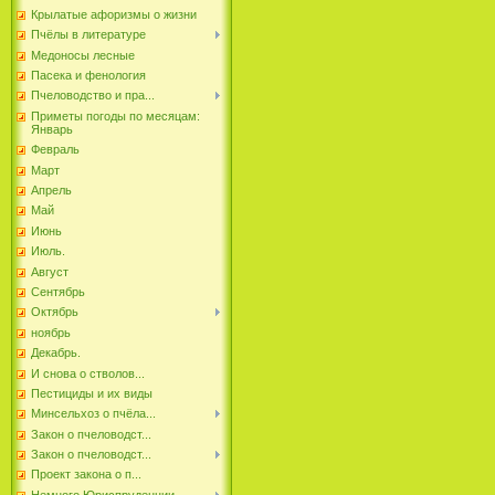
Крылатые афоризмы о жизни
Пчёлы в литературе
Медоносы лесные
Пасека и фенология
Пчеловодство и пра...
Приметы погоды по месяцам:
Январь
Февраль
Март
Апрель
Май
Июнь
Июль.
Август
Сентябрь
Октябрь
ноябрь
Декабрь.
И снова о стволов...
Пестициды и их виды
Минсельхоз о пчёла...
Закон о пчеловодст...
Закон о пчеловодст...
Проект закона о п...
Немного Юриспруденции