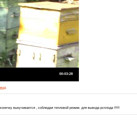
00:03:28
овод
хонечку выкучивается , соблюдая тепловой режим. для вывода рсплода !!!!!!