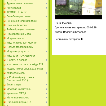
Трутовочная пчелина...
Апитерапия
АРОМОТЕРАПИЯ
Лечебные растения ...
Лечение пчелиным ядом
Язык
: Русский
Глазные болезни
Длительность материала
: 00:03:28
Тайный рецепт монахи...
Автор
: Валентин Козодаев
Приобретение мёда
Мёд пчелиный
Всего комментариев
:
0
МЁД кладезь для мужчин
Польза медовой воды
Медовые рецепты
МЁД ДЛЯ ПОХУДЕНИЯ
И опять о пользе ...
Что такое плотность мёда ???
Мёд не имеет срока хранения
Качество мёда
И Ещё о мёде ( статья
Салтыковой Е С )
Виды медов
Медовая косметика
Хранение МЁДА
Маточное молочко
Пчелиная перга (Об...