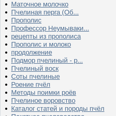
Маточное молочко
Пчелиная перга (Об...
Прополис
Профессор Неумываки...
рецепты из прополиса
Прополис и молоко
продолжение
Подмор пчелиный - р...
Пчелиный воск
Соты пчелиные
Роение пчёл
Методы поимки роёв
Пчелиное воровство
Каталог статей и породы пчёл