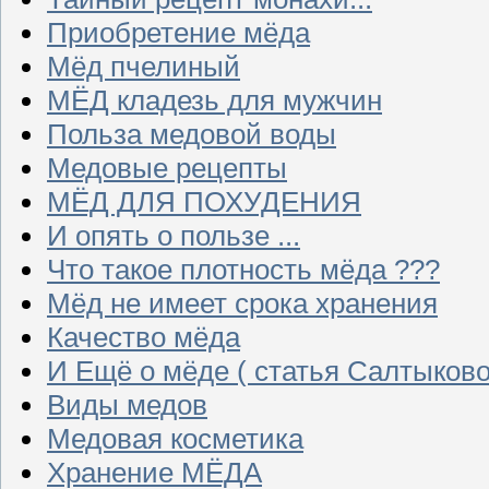
Приобретение мёда
Мёд пчелиный
МЁД кладезь для мужчин
Польза медовой воды
Медовые рецепты
МЁД ДЛЯ ПОХУДЕНИЯ
И опять о пользе ...
Что такое плотность мёда ???
Мёд не имеет срока хранения
Качество мёда
И Ещё о мёде ( статья Салтыково
Виды медов
Медовая косметика
Хранение МЁДА