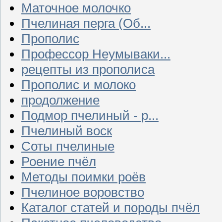
Маточное молочко
Пчелиная перга (Об...
Прополис
Профессор Неумываки...
рецепты из прополиса
Прополис и молоко
продолжение
Подмор пчелиный - р...
Пчелиный воск
Соты пчелиные
Роение пчёл
Методы поимки роёв
Пчелиное воровство
Каталог статей и породы пчёл