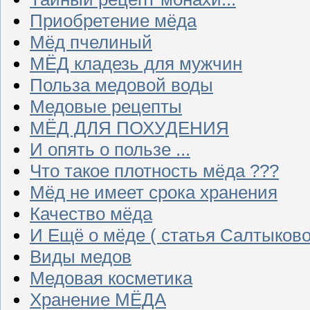
Приобретение мёда
Мёд пчелиный
МЁД кладезь для мужчин
Польза медовой воды
Медовые рецепты
МЁД ДЛЯ ПОХУДЕНИЯ
И опять о пользе ...
Что такое плотность мёда ???
Мёд не имеет срока хранения
Качество мёда
И Ещё о мёде ( статья Салтыково
Виды медов
Медовая косметика
Хранение МЁДА