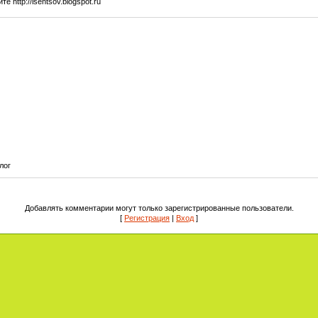
 http://isentsov.blogspot.ru
лог
Добавлять комментарии могут только зарегистрированные пользователи.
[
Регистрация
|
Вход
]