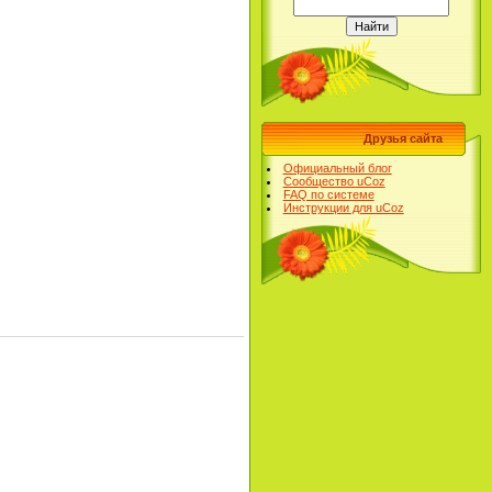
Друзья сайта
Официальный блог
Сообщество uCoz
FAQ по системе
Инструкции для uCoz