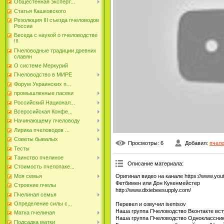
Общестенная эксперт...
Статья Кашковского
Резолюция III съезда пчеловодов
России
Беседа с наукой о пчеловодстве
!!!
Пчеловодные традиции древних
славян
О системе Меркурий
Пчеловодство в МИРЕ
Форум Украинских п...
промышленные пасеки
Российский Национал...
Всеросийская Конфе...
Начинающему пчеловоду
Лирика пчеловодов ...
Советы бывалых
Просмотры
: 6
Добавил
:
пчел
Тесты
Таинство пчелиное
Описание материала
:
Стоимость пчелопаке...
Оригинал видео на канале https://www.yout
Моя семья
Фетбимен или Дон Кукенмейстер
Строение пчелы
http://www.dixiebeesupply.com/
Пчелиная семья
Определение силы с...
Перевел и озвучил isentsov
Наша группа Пчеловодство Вконтакте всту
Матка пчелиная
Наша группа Пчеловодство Одноклассники в
Подсадка матки