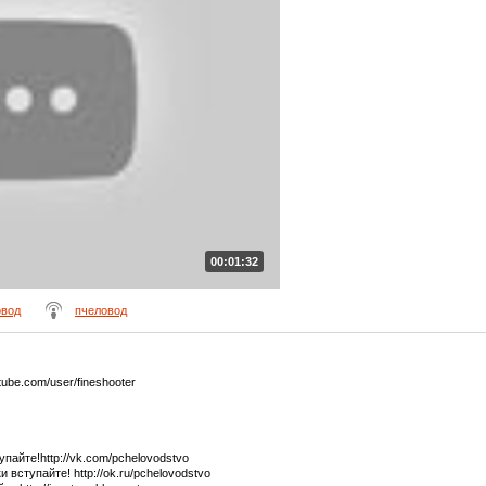
00:01:32
овод
пчеловод
ube.com/user/fineshooter
пайте!http://vk.com/pchelovodstvo
ступайте! http://ok.ru/pchelovodstvo