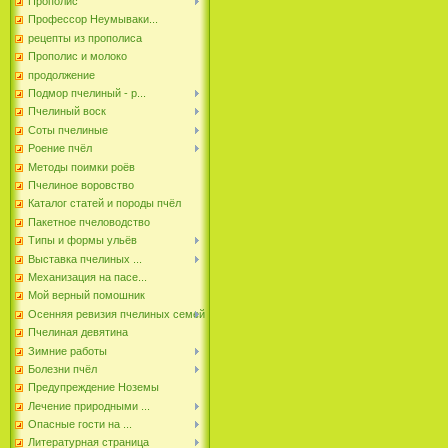
Прополис
Профессор Неумываки...
рецепты из прополиса
Прополис и молоко
продолжение
Подмор пчелиный - р...
Пчелиный воск
Соты пчелиные
Роение пчёл
Методы поимки роёв
Пчелиное воровство
Каталог статей и породы пчёл
Пакетное пчеловодство
Типы и формы ульёв
Выставка пчелиных ...
Механизация на пасе...
Мой верный помошник
Осенняя ревизия пчелиных семей
Пчелиная девятина
Зимние работы
Болезни пчёл
Предупреждение Ноземы
Лечение природными ...
Опасные гости на ...
Литературная страница