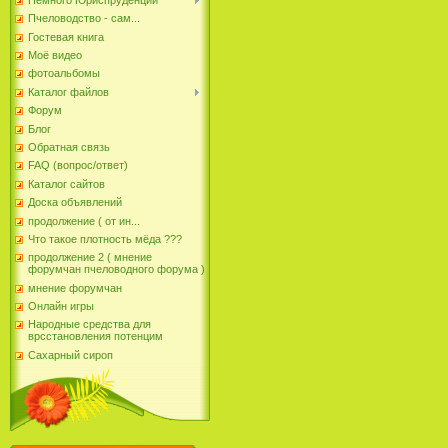
Пчеловодство - сам...
Гостевая книга
Моё видео
фотоальбомы
Каталог файлов
Форум
Блог
Обратная связь
FAQ (вопрос/ответ)
Каталог сайтов
Доска объявлений
продолжение ( от ин...
Что такое плотность мёда ???
продолжение 2 ( мнение
форумчан пчеловодного форума )
мнение форумчан
Онлайн игры
Народные средства для
врсстановления потенцим
Сахарный сироп