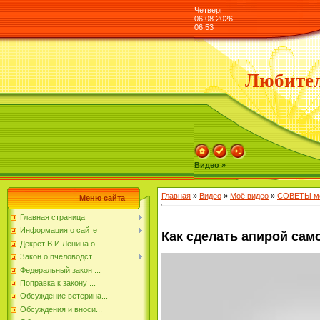
Четверг
06.08.2026
06:53
Любител
Видео »
Главная
»
Видео
»
Моё видео
»
СОВЕТЫ мо
Меню сайта
Главная страница
Информация о сайте
Как сделать апирой сам
Декрет В И Ленина о...
Закон о пчеловодст...
Федеральный закон ...
Поправка к закону ...
Обсуждение ветерина...
Обсуждения и вноси...