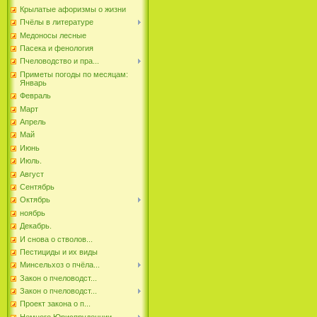
Крылатые афоризмы о жизни
Пчёлы в литературе
Медоносы лесные
Пасека и фенология
Пчеловодство и пра...
Приметы погоды по месяцам:
Январь
Февраль
Март
Апрель
Май
Июнь
Июль.
Август
Сентябрь
Октябрь
ноябрь
Декабрь.
И снова о стволов...
Пестициды и их виды
Минсельхоз о пчёла...
Закон о пчеловодст...
Закон о пчеловодст...
Проект закона о п...
Немного Юриспруденции