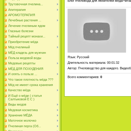
Блог пчеловода для любителей меда!Читайте
Трутовочная пчелина...
Апитерапия
АРОМОТЕРАПИЯ
Лечебные растения ...
Лечение пчелиным ядом
Глазные болезни
Тайный рецепт монахи...
Приобретение мёда
Мёд пчелиный
МЁД кладезь для мужчин
Язык
: Русский
Польза медовой воды
Длительность материала
: 00:01:32
Медовые рецепты
Автор
: Пчеловодство для каждого. Видеоб
МЁД ДЛЯ ПОХУДЕНИЯ
И опять о пользе ...
Всего комментариев
:
0
Что такое плотность мёда ???
Мёд не имеет срока хранения
Качество мёда
И Ещё о мёде ( статья
Салтыковой Е С )
Виды медов
Медовая косметика
Хранение МЁДА
Маточное молочко
Пчелиная перга (Об...