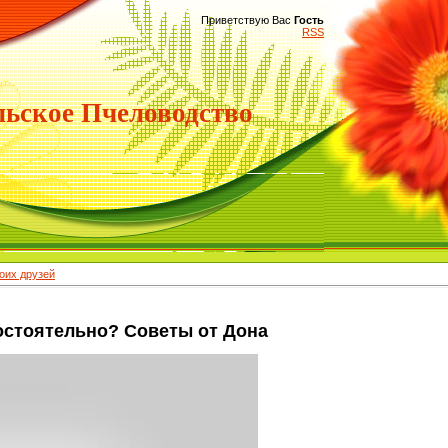
Приветствую Вас
Гость
RSS
ьское Пчеловодство
их друзей
остоятельно? Советы от Дона