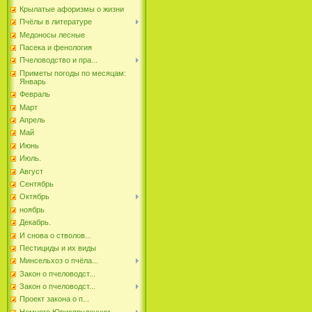
Крылатые афоризмы о жизни
Пчёлы в литературе
Медоносы лесные
Пасека и фенология
Пчеловодство и пра...
Приметы погоды по месяцам:
Январь
Февраль
Март
Апрель
Май
Июнь
Июль.
Август
Сентябрь
Октябрь
ноябрь
Декабрь.
И снова о стволов...
Пестициды и их виды
Минсельхоз о пчёла...
Закон о пчеловодст...
Закон о пчеловодст...
Проект закона о п...
Немного Юриспруденции