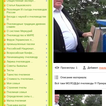
Общестенная эксперт...
Статья Кашковского
Резолюция III съезда пчеловодов
России
Беседа с наукой о пчеловодстве
!!!
Пчеловодные традиции древних
славян
О системе Меркурий
Пчеловодство в МИРЕ
Форум Украинских п...
промышленные пасеки
Российский Национал...
Всеросийская Конфе...
Начинающему пчеловоду
Лирика пчеловодов ...
Советы бывалых
Просмотры
: 1
Добавил
:
пчел
Тесты
Таинство пчелиное
Описание материала
:
Стоимость пчелопаке...
Всё таки МОЛОДЦЫ пчеловоды !!! Прекрас
Моя семья
Строение пчелы
Пчелиная семья
Определение силы с...
Матка пчелиная
Подсадка матки