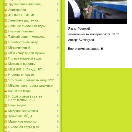
Трутовочная пчелина...
Апитерапия
АРОМОТЕРАПИЯ
Лечебные растения ...
Лечение пчелиным ядом
Язык
: Русский
Глазные болезни
Длительность материала
: 00:11:31
Тайный рецепт монахи...
Автор
: Svetlograd1
Приобретение мёда
Мёд пчелиный
Всего комментариев
:
0
МЁД кладезь для мужчин
Польза медовой воды
Медовые рецепты
МЁД ДЛЯ ПОХУДЕНИЯ
И опять о пользе ...
Что такое плотность мёда ???
Мёд не имеет срока хранения
Качество мёда
И Ещё о мёде ( статья
Салтыковой Е С )
Виды медов
Медовая косметика
Хранение МЁДА
Маточное молочко
Пчелиная перга (Об...