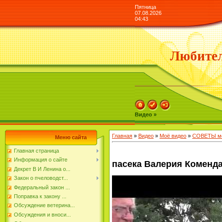
Пятница
07.08.2026
04:43
Любител
Видео »
Главная
»
Видео
»
Моё видео
»
СОВЕТЫ мо
Меню сайта
Главная страница
Информация о сайте
пасека Валерия Коменда
Декрет В И Ленина о...
Закон о пчеловодст...
Федеральный закон ...
Поправка к закону ...
Обсуждение ветерина...
Обсуждения и вноси...