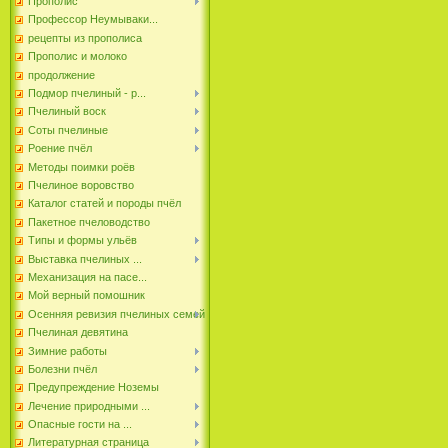
Прополис
Профессор Неумываки...
рецепты из прополиса
Прополис и молоко
продолжение
Подмор пчелиный - р...
Пчелиный воск
Соты пчелиные
Роение пчёл
Методы поимки роёв
Пчелиное воровство
Каталог статей и породы пчёл
Пакетное пчеловодство
Типы и формы ульёв
Выставка пчелиных ...
Механизация на пасе...
Мой верный помошник
Осенняя ревизия пчелиных семей
Пчелиная девятина
Зимние работы
Болезни пчёл
Предупреждение Ноземы
Лечение природными ...
Опасные гости на ...
Литературная страница