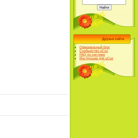
Друзья сайта
Официальный блог
Сообщество uCoz
FAQ по системе
Инструкции для uCoz