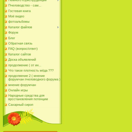
Пчеловодство - сам...
Гостевая книга
Моё видео
фотоальбомы
Каталог файлов
Форум
Блог
Обратная связь
FAQ (вопрос/ответ)
Каталог сайтов
Доска объявлений
продолжение ( от ин...
Что такое плотность мёда ???
продолжение 2 ( мнение
форумчан пчеловодного форума )
мнение форумчан
Онлайн игры
Народные средства для
врсстановления потенцим
Сахарный сироп