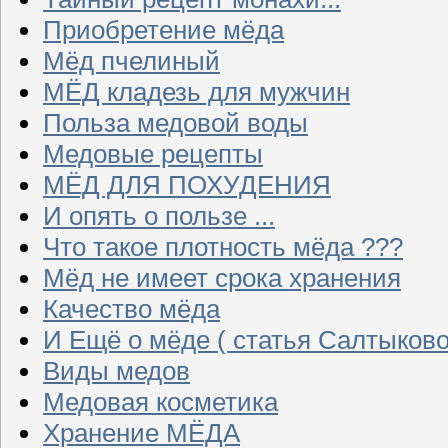
Приобретение мёда
Мёд пчелиный
МЁД кладезь для мужчин
Польза медовой воды
Медовые рецепты
МЁД ДЛЯ ПОХУДЕНИЯ
И опять о пользе ...
Что такое плотность мёда ???
Мёд не имеет срока хранения
Качество мёда
И Ещё о мёде ( статья Салтыково
Виды медов
Медовая косметика
Хранение МЁДА