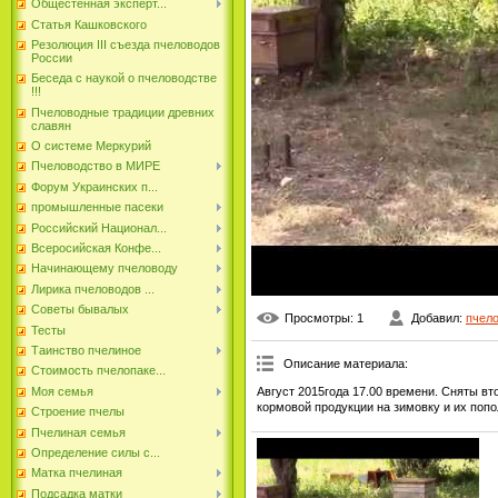
Общестенная эксперт...
Статья Кашковского
Резолюция III съезда пчеловодов
России
Беседа с наукой о пчеловодстве
!!!
Пчеловодные традиции древних
славян
О системе Меркурий
Пчеловодство в МИРЕ
Форум Украинских п...
промышленные пасеки
Российский Национал...
Всеросийская Конфе...
Начинающему пчеловоду
Лирика пчеловодов ...
Советы бывалых
Просмотры
: 1
Добавил
:
пчел
Тесты
Таинство пчелиное
Описание материала
:
Стоимость пчелопаке...
Август 2015года 17.00 времени. Сняты вт
Моя семья
кормовой продукции на зимовку и их поп
Строение пчелы
Пчелиная семья
Определение силы с...
Матка пчелиная
Подсадка матки