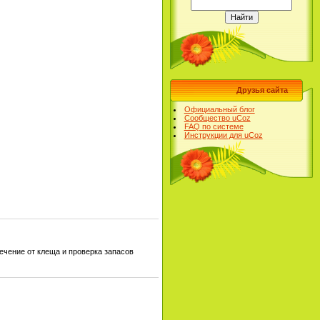
Друзья сайта
Официальный блог
Сообщество uCoz
FAQ по системе
Инструкции для uCoz
ечение от клеща и проверка запасов