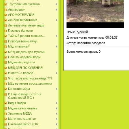
Трутовочная пчелина...
Апитерапия
АРОМОТЕРАПИЯ
Лечебные растения ...
Лечение пчелиным ядом
Глазные болезни
Язык
: Русский
Тайный рецепт монахи...
Длительность материала
: 00:01:37
Приобретение мёда
Автор
: Валентин Козодаев
Мёд пчелиный
Всего комментариев
:
0
МЁД кладезь для мужчин
Польза медовой воды
Медовые рецепты
МЁД ДЛЯ ПОХУДЕНИЯ
И опять о пользе ...
Что такое плотность мёда ???
Мёд не имеет срока хранения
Качество мёда
И Ещё о мёде ( статья
Салтыковой Е С )
Виды медов
Медовая косметика
Хранение МЁДА
Маточное молочко
Пчелиная перга (Об...