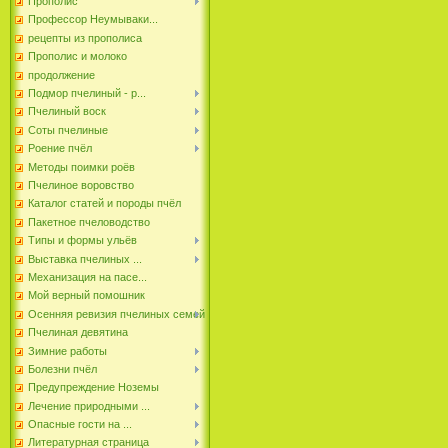
Прополис
Профессор Неумываки...
рецепты из прополиса
Прополис и молоко
продолжение
Подмор пчелиный - р...
Пчелиный воск
Соты пчелиные
Роение пчёл
Методы поимки роёв
Пчелиное воровство
Каталог статей и породы пчёл
Пакетное пчеловодство
Типы и формы ульёв
Выставка пчелиных ...
Механизация на пасе...
Мой верный помошник
Осенняя ревизия пчелиных семей
Пчелиная девятина
Зимние работы
Болезни пчёл
Предупреждение Ноземы
Лечение природными ...
Опасные гости на ...
Литературная страница