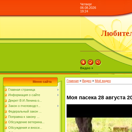
Четверг
06.08.2026
19:24
Любител
Видео »
Главная
»
Видео
»
Моё видео
Меню сайта
Главная страница
Информация о сайте
Моя пасека 28 августа 2
Декрет В И Ленина о...
Закон о пчеловодст...
Федеральный закон ...
Поправка к закону ...
Обсуждение ветерина...
Обсуждения и вноси...