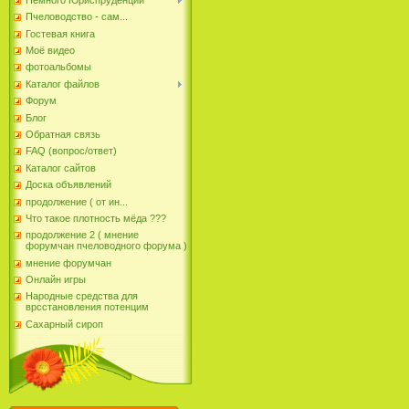
Пчеловодство - сам...
Гостевая книга
Моё видео
фотоальбомы
Каталог файлов
Форум
Блог
Обратная связь
FAQ (вопрос/ответ)
Каталог сайтов
Доска объявлений
продолжение ( от ин...
Что такое плотность мёда ???
продолжение 2 ( мнение
форумчан пчеловодного форума )
мнение форумчан
Онлайн игры
Народные средства для
врсстановления потенцим
Сахарный сироп