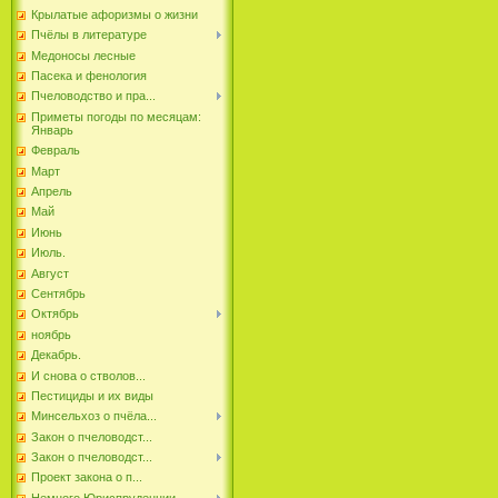
Крылатые афоризмы о жизни
Пчёлы в литературе
Медоносы лесные
Пасека и фенология
Пчеловодство и пра...
Приметы погоды по месяцам:
Январь
Февраль
Март
Апрель
Май
Июнь
Июль.
Август
Сентябрь
Октябрь
ноябрь
Декабрь.
И снова о стволов...
Пестициды и их виды
Минсельхоз о пчёла...
Закон о пчеловодст...
Закон о пчеловодст...
Проект закона о п...
Немного Юриспруденции