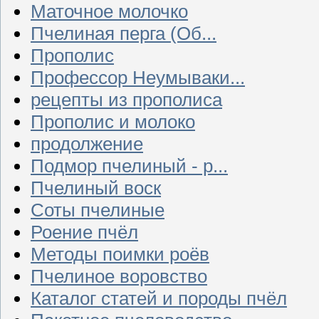
Маточное молочко
Пчелиная перга (Об...
Прополис
Профессор Неумываки...
рецепты из прополиса
Прополис и молоко
продолжение
Подмор пчелиный - р...
Пчелиный воск
Соты пчелиные
Роение пчёл
Методы поимки роёв
Пчелиное воровство
Каталог статей и породы пчёл