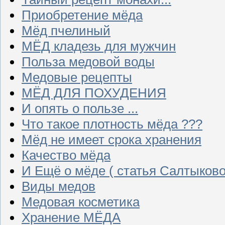
Приобретение мёда
Мёд пчелиный
МЁД кладезь для мужчин
Польза медовой воды
Медовые рецепты
МЁД ДЛЯ ПОХУДЕНИЯ
И опять о пользе ...
Что такое плотность мёда ???
Мёд не имеет срока хранения
Качество мёда
И Ещё о мёде ( статья Салтыково
Виды медов
Медовая косметика
Хранение МЁДА