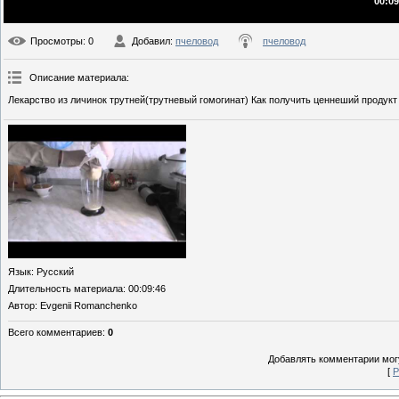
00:09
Просмотры
: 0
Добавил
:
пчеловод
пчеловод
Описание материала
:
Лекарство из личинок трутней(трутневый гомогинат) Как получить ценнеший продукт
Язык
: Русский
Длительность материала
: 00:09:46
Автор
: Evgenii Romanchenko
Всего комментариев
:
0
Добавлять комментарии могу
[
Р