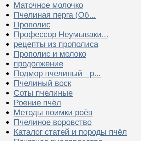
Маточное молочко
Пчелиная перга (Об...
Прополис
Профессор Неумываки...
рецепты из прополиса
Прополис и молоко
продолжение
Подмор пчелиный - р...
Пчелиный воск
Соты пчелиные
Роение пчёл
Методы поимки роёв
Пчелиное воровство
Каталог статей и породы пчёл