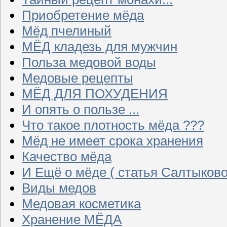
Приобретение мёда
Мёд пчелиный
МЁД кладезь для мужчин
Польза медовой воды
Медовые рецепты
МЁД ДЛЯ ПОХУДЕНИЯ
И опять о пользе ...
Что такое плотность мёда ???
Мёд не имеет срока хранения
Качество мёда
И Ещё о мёде ( статья Салтыково
Виды медов
Медовая косметика
Хранение МЁДА