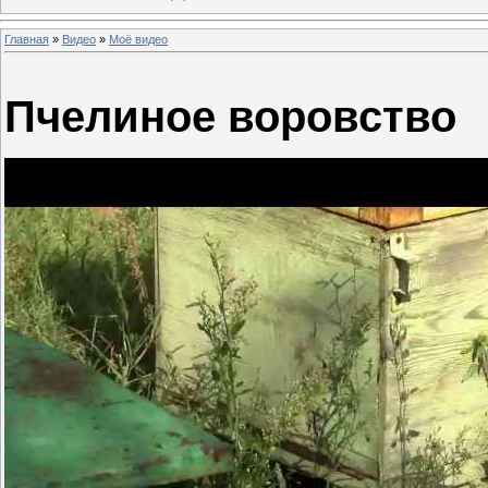
Главная
»
Видео
»
Моё видео
Пчелиное воровство