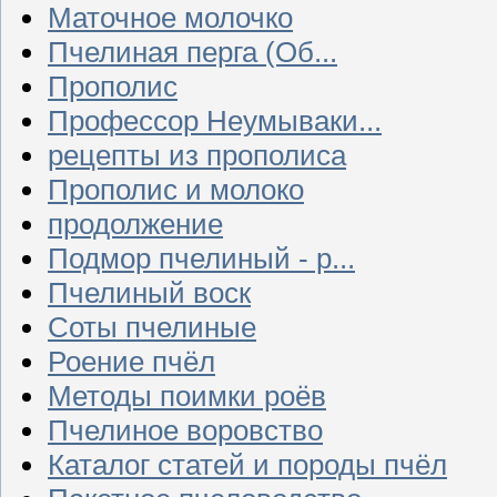
Маточное молочко
Пчелиная перга (Об...
Прополис
Профессор Неумываки...
рецепты из прополиса
Прополис и молоко
продолжение
Подмор пчелиный - р...
Пчелиный воск
Соты пчелиные
Роение пчёл
Методы поимки роёв
Пчелиное воровство
Каталог статей и породы пчёл