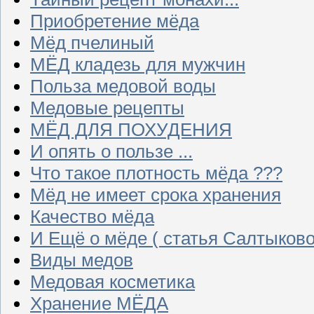
Приобретение мёда
Мёд пчелиный
МЁД кладезь для мужчин
Польза медовой воды
Медовые рецепты
МЁД ДЛЯ ПОХУДЕНИЯ
И опять о пользе ...
Что такое плотность мёда ???
Мёд не имеет срока хранения
Качество мёда
И Ещё о мёде ( статья Салтыково
Виды медов
Медовая косметика
Хранение МЁДА