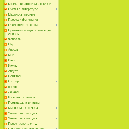
Крылатые афоризмы о жизни
Пчёлы в литературе
Медоносы лесные
Пасека и фенология
Пчеловодство и пра...
Приметы погоды по месяцам:
Январь
Февраль
Март
Апрель
Май
Июнь
Июль.
Август
Сентябрь
Октябрь
ноябрь
Декабрь.
И снова о стволов...
Пестициды и их виды
Минсельхоз о пчёла...
Закон о пчеловодст...
Закон о пчеловодст...
Проект закона о п...
Немного Юриспруденции