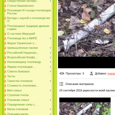
Общестенная эксперт...
Статья Кашковского
Резолюция III съезда пчеловодов
России
Беседа с наукой о пчеловодстве
!!!
Пчеловодные традиции древних
славян
О системе Меркурий
Пчеловодство в МИРЕ
Форум Украинских п...
промышленные пасеки
Российский Национал...
Всеросийская Конфе...
Начинающему пчеловоду
Лирика пчеловодов ...
Советы бывалых
Просмотры
: 3
Добавил
:
пчел
Тесты
Таинство пчелиное
Описание материала
:
Стоимость пчелопаке...
24 сентября 2016 ркресности мокй пасеки
Моя семья
Строение пчелы
Пчелиная семья
Определение силы с...
Матка пчелиная
Подсадка матки