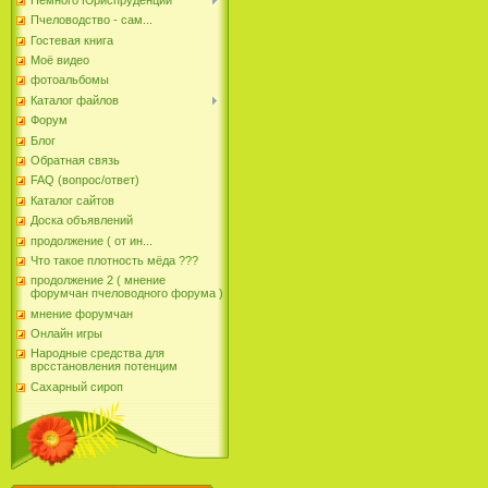
Пчеловодство - сам...
Гостевая книга
Моё видео
фотоальбомы
Каталог файлов
Форум
Блог
Обратная связь
FAQ (вопрос/ответ)
Каталог сайтов
Доска объявлений
продолжение ( от ин...
Что такое плотность мёда ???
продолжение 2 ( мнение
форумчан пчеловодного форума )
мнение форумчан
Онлайн игры
Народные средства для
врсстановления потенцим
Сахарный сироп