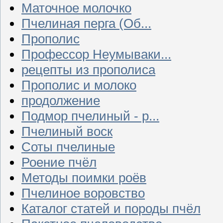
Маточное молочко
Пчелиная перга (Об...
Прополис
Профессор Неумываки...
рецепты из прополиса
Прополис и молоко
продолжение
Подмор пчелиный - р...
Пчелиный воск
Соты пчелиные
Роение пчёл
Методы поимки роёв
Пчелиное воровство
Каталог статей и породы пчёл