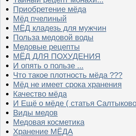
Приобретение мёда
Мёд пчелиный
МЁД кладезь для мужчин
Польза медовой воды
Медовые рецепты
МЁД ДЛЯ ПОХУДЕНИЯ
И опять о пользе ...
Что такое плотность мёда ???
Мёд не имеет срока хранения
Качество мёда
И Ещё о мёде ( статья Салтыково
Виды медов
Медовая косметика
Хранение МЁДА