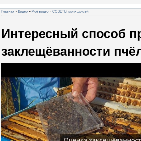
Главная
»
Видео
»
Моё видео
»
СОВЕТЫ моих друзей
Интересный способ п
заклещёванности пчё