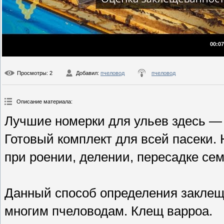
00:07
Просмотры
: 2
Добавил
:
пчеловод
пчеловод
Описание материала
:
Лучшие номерки для ульев здесь — h
Готовый комплект для всей пасеки. 
при роении, делении, пересадке се
Данный способ определения заклещ
многим пчеловодам. Клещ варроа.