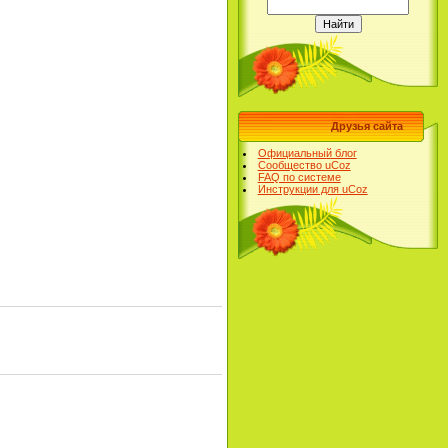
Друзья сайта
Официальный блог
Сообщество uCoz
FAQ по системе
Инструкции для uCoz