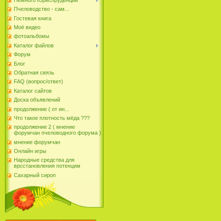
Пчеловодство - сам...
Гостевая книга
Моё видео
фотоальбомы
Каталог файлов
Форум
Блог
Обратная связь
FAQ (вопрос/ответ)
Каталог сайтов
Доска объявлений
продолжение ( от ин...
Что такое плотность мёда ???
продолжение 2 ( мнение
форумчан пчеловодного форума )
мнение форумчан
Онлайн игры
Народные средства для
врсстановления потенцим
Сахарный сироп