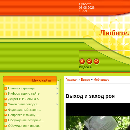
Суббота
08.08.2026
16:59
Любител
Видео »
Главная
»
Видео
»
Моё видео
Меню сайта
Главная страница
Информация о сайте
Выход и заход роя
Декрет В И Ленина о...
Закон о пчеловодст...
Федеральный закон ...
Поправка к закону ...
Обсуждение ветерина...
Обсуждения и вноси...