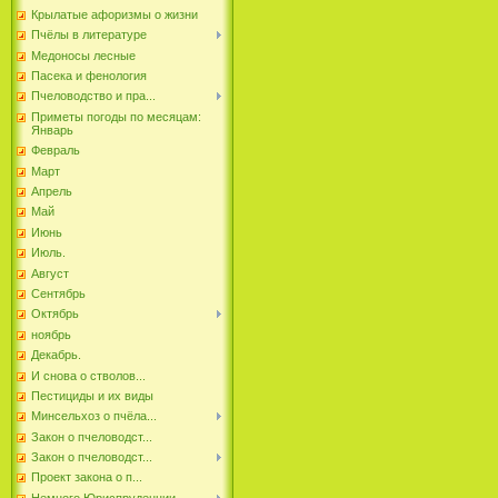
Крылатые афоризмы о жизни
Пчёлы в литературе
Медоносы лесные
Пасека и фенология
Пчеловодство и пра...
Приметы погоды по месяцам:
Январь
Февраль
Март
Апрель
Май
Июнь
Июль.
Август
Сентябрь
Октябрь
ноябрь
Декабрь.
И снова о стволов...
Пестициды и их виды
Минсельхоз о пчёла...
Закон о пчеловодст...
Закон о пчеловодст...
Проект закона о п...
Немного Юриспруденции