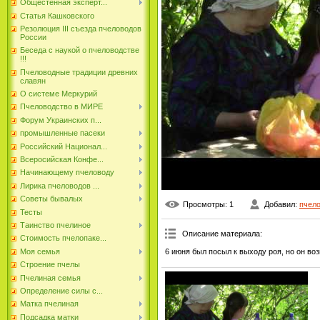
Общестенная эксперт...
Статья Кашковского
Резолюция III съезда пчеловодов
России
Беседа с наукой о пчеловодстве
!!!
Пчеловодные традиции древних
славян
О системе Меркурий
Пчеловодство в МИРЕ
Форум Украинских п...
промышленные пасеки
Российский Национал...
Всеросийская Конфе...
Начинающему пчеловоду
Лирика пчеловодов ...
Советы бывалых
Просмотры
: 1
Добавил
:
пчел
Тесты
Таинство пчелиное
Описание материала
:
Стоимость пчелопаке...
6 июня был посыл к выходу роя, но он воз
Моя семья
Строение пчелы
Пчелиная семья
Определение силы с...
Матка пчелиная
Подсадка матки