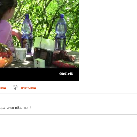
00:01:48
овод
пчеловод
вратился обратно !!!