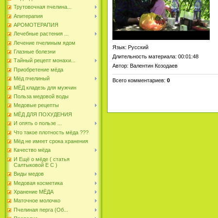
Трутовочная пчелина...
Апитерапия
АРОМОТЕРАПИЯ
Лечебные растения ...
Лечение пчелиным ядом
Язык
: Русский
Глазные болезни
Длительность материала
: 00:01:48
Тайный рецепт монахи...
Автор
: Валентин Козодаев
Приобретение мёда
Мёд пчелиный
Всего комментариев
:
0
МЁД кладезь для мужчин
Польза медовой воды
Медовые рецепты
МЁД ДЛЯ ПОХУДЕНИЯ
И опять о пользе ...
Что такое плотность мёда ???
Мёд не имеет срока хранения
Качество мёда
И Ещё о мёде ( статья
Салтыковой Е С )
Виды медов
Медовая косметика
Хранение МЁДА
Маточное молочко
Пчелиная перга (Об...