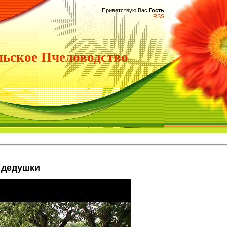
Приветствую Вас
Гость
RSS
ьское Пчеловодство
о дедушки