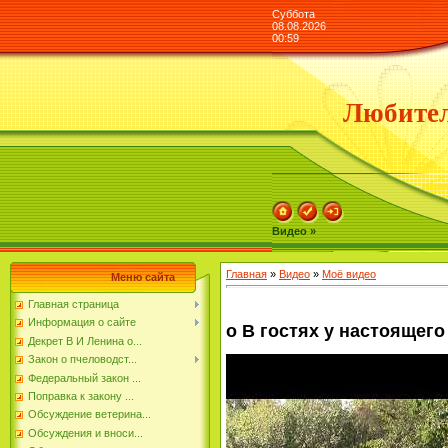
Суббота
08.08.2026
00:59
Любител
Видео »
Главная
»
Видео
»
Моё видео
Меню сайта
Главная страница
Информация о сайте
о В гостях у настоящег
Декрет В И Ленина о...
Закон о пчеловодст...
Федеральный закон ...
Поправка к закону ...
Обсуждение ветерина...
Обсуждения и вноси...