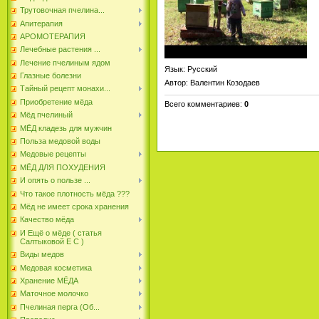
Трутовочная пчелина...
Апитерапия
АРОМОТЕРАПИЯ
Лечебные растения ...
Лечение пчелиным ядом
Язык
: Русский
Глазные болезни
Автор
: Валентин Козодаев
Тайный рецепт монахи...
Приобретение мёда
Всего комментариев
:
0
Мёд пчелиный
МЁД кладезь для мужчин
Польза медовой воды
Медовые рецепты
МЁД ДЛЯ ПОХУДЕНИЯ
И опять о пользе ...
Что такое плотность мёда ???
Мёд не имеет срока хранения
Качество мёда
И Ещё о мёде ( статья
Салтыковой Е С )
Виды медов
Медовая косметика
Хранение МЁДА
Маточное молочко
Пчелиная перга (Об...