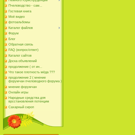
Пчеловодство - сам...
Гостевая книга
Моё видео
фотоальбомы
Каталог файлов
Форум
Блог
Обратная связь
FAQ (вопрос/ответ)
Каталог сайтов
Доска объявлений
продолжение ( от ин...
Что такое плотность мёда ???
продолжение 2 ( мнение
форумчан пчеловодного форума )
мнение форумчан
Онлайн игры
Народные средства для
врсстановления потенцим
Сахарный сироп