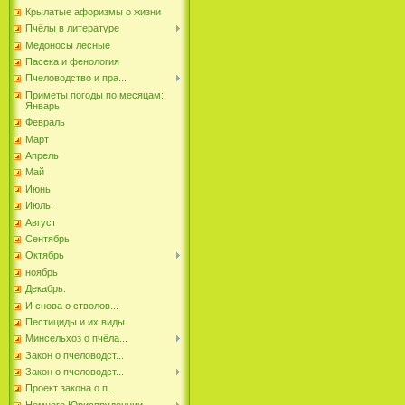
Крылатые афоризмы о жизни
Пчёлы в литературе
Медоносы лесные
Пасека и фенология
Пчеловодство и пра...
Приметы погоды по месяцам:
Январь
Февраль
Март
Апрель
Май
Июнь
Июль.
Август
Сентябрь
Октябрь
ноябрь
Декабрь.
И снова о стволов...
Пестициды и их виды
Минсельхоз о пчёла...
Закон о пчеловодст...
Закон о пчеловодст...
Проект закона о п...
Немного Юриспруденции