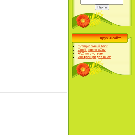
Друзья сайта
Официальный блог
Сообщество uCoz
FAQ по системе
Инструкции для uCoz