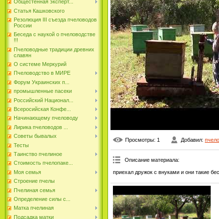
Общестенная эксперт...
Статья Кашковского
Резолюция III съезда пчеловодов
России
Беседа с наукой о пчеловодстве
!!!
Пчеловодные традиции древних
славян
О системе Меркурий
Пчеловодство в МИРЕ
Форум Украинских п...
промышленные пасеки
Российский Национал...
Всеросийская Конфе...
Начинающему пчеловоду
Лирика пчеловодов ...
Советы бывалых
Просмотры
: 1
Добавил
:
пчел
Тесты
Таинство пчелиное
Описание материала
:
Стоимость пчелопаке...
приехал дружок с внуками и они таки
Моя семья
Строение пчелы
Пчелиная семья
Определение силы с...
Матка пчелиная
Подсадка матки