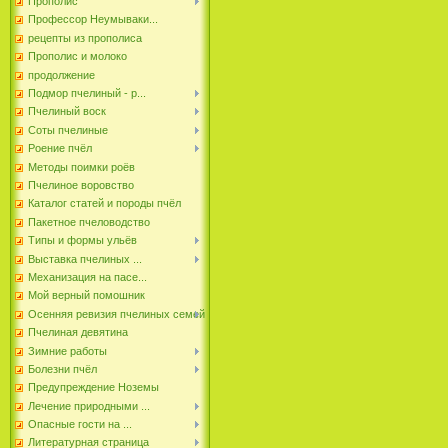
Прополис
Профессор Неумываки...
рецепты из прополиса
Прополис и молоко
продолжение
Подмор пчелиный - р...
Пчелиный воск
Соты пчелиные
Роение пчёл
Методы поимки роёв
Пчелиное воровство
Каталог статей и породы пчёл
Пакетное пчеловодство
Типы и формы ульёв
Выставка пчелиных ...
Механизация на пасе...
Мой верный помошник
Осенняя ревизия пчелиных семей
Пчелиная девятина
Зимние работы
Болезни пчёл
Предупреждение Ноземы
Лечение природными ...
Опасные гости на ...
Литературная страница