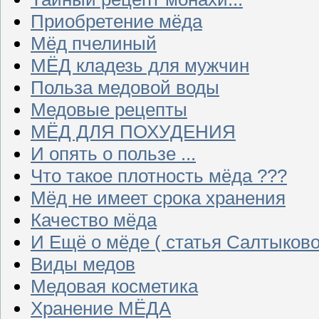
Приобретение мёда
Мёд пчелиный
МЁД кладезь для мужчин
Польза медовой воды
Медовые рецепты
МЁД ДЛЯ ПОХУДЕНИЯ
И опять о пользе ...
Что такое плотность мёда ???
Мёд не имеет срока хранения
Качество мёда
И Ещё о мёде ( статья Салтыково
Виды медов
Медовая косметика
Хранение МЁДА