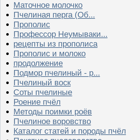
Маточное молочко
Пчелиная перга (Об...
Прополис
Профессор Неумываки...
рецепты из прополиса
Прополис и молоко
продолжение
Подмор пчелиный - р...
Пчелиный воск
Соты пчелиные
Роение пчёл
Методы поимки роёв
Пчелиное воровство
Каталог статей и породы пчёл