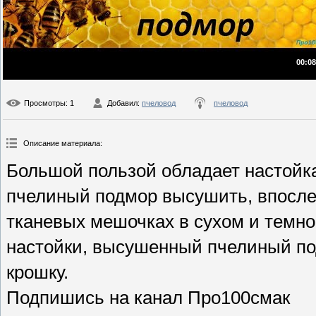
00:08
Просмотры
: 1
Добавил
:
пчеловод
пчеловод
Описание материала
:
Большой пользой обладает настойк
пчелиный подмор высушить, впослед
тканевых мешочках в сухом и темн
настойки, высушенный пчелиный по
крошку.
Подпишись на канал Про100смак