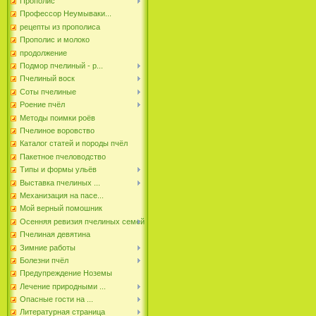
Прополис
Профессор Неумываки...
рецепты из прополиса
Прополис и молоко
продолжение
Подмор пчелиный - р...
Пчелиный воск
Соты пчелиные
Роение пчёл
Методы поимки роёв
Пчелиное воровство
Каталог статей и породы пчёл
Пакетное пчеловодство
Типы и формы ульёв
Выставка пчелиных ...
Механизация на пасе...
Мой верный помошник
Осенняя ревизия пчелиных семей
Пчелиная девятина
Зимние работы
Болезни пчёл
Предупреждение Ноземы
Лечение природными ...
Опасные гости на ...
Литературная страница