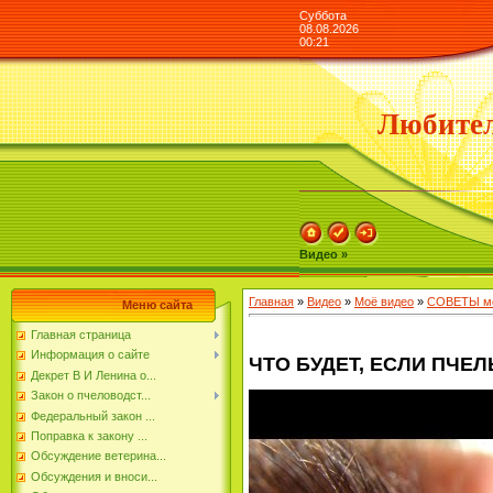
Суббота
08.08.2026
00:21
Любител
Видео »
Главная
»
Видео
»
Моё видео
»
СОВЕТЫ мо
Меню сайта
Главная страница
Информация о сайте
ЧТО БУДЕТ, ЕСЛИ ПЧЕЛ
Декрет В И Ленина о...
Закон о пчеловодст...
Федеральный закон ...
Поправка к закону ...
Обсуждение ветерина...
Обсуждения и вноси...