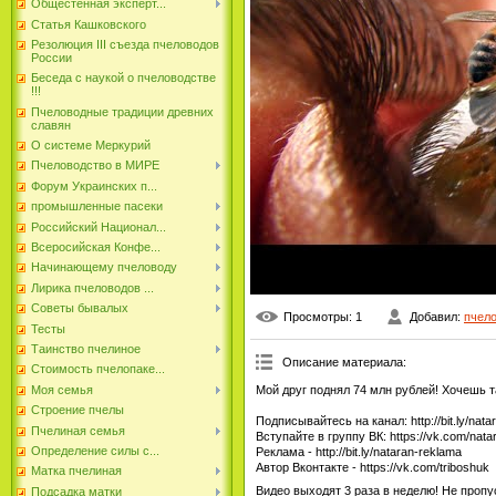
Общестенная эксперт...
Статья Кашковского
Резолюция III съезда пчеловодов
России
Беседа с наукой о пчеловодстве
!!!
Пчеловодные традиции древних
славян
О системе Меркурий
Пчеловодство в МИРЕ
Форум Украинских п...
промышленные пасеки
Российский Национал...
Всеросийская Конфе...
Начинающему пчеловоду
Лирика пчеловодов ...
Советы бывалых
Просмотры
: 1
Добавил
:
пчел
Тесты
Таинство пчелиное
Описание материала
:
Стоимость пчелопаке...
Мой друг поднял 74 млн рублей! Хочешь так
Моя семья
Строение пчелы
Подписывайтесь на канал: http://bit.ly/nat
Пчелиная семья
Вступайте в группу ВК: https://vk.com/nat
Определение силы с...
Реклама - http://bit.ly/nataran-reklama
Автор Вконтакте - https://vk.com/triboshuk
Матка пчелиная
Видео выходят 3 раза в неделю! Не пропу
Подсадка матки