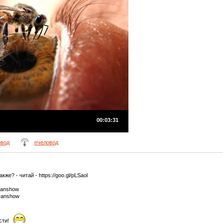
00:03:31
овод
пчеловод
же? - читай - https://goo.gl/pLSaol
aranshow
aranshow
сти!