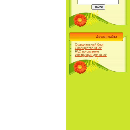
Друзья сайта
Официальный блог
Сообщество uCoz
FAQ по системе
Инструкции для uCoz