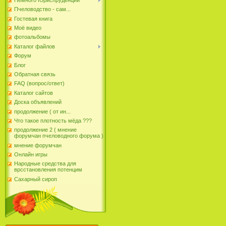
Пчеловодство - сам...
Гостевая книга
Моё видео
фотоальбомы
Каталог файлов
Форум
Блог
Обратная связь
FAQ (вопрос/ответ)
Каталог сайтов
Доска объявлений
продолжение ( от ин...
Что такое плотность мёда ???
продолжение 2 ( мнение
форумчан пчеловодного форума )
мнение форумчан
Онлайн игры
Народные средства для
врсстановления потенцим
Сахарный сироп