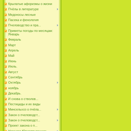
Крылатые афоризмы о жизни
Пчёлы в литературе
Медоносы лесные
Пасека и фенология
Пчеловодство и пра...
Приметы погоды по месяцам:
Январь
Февраль
Март
Апрель
Май
Июнь
Июль.
Август
Сентябрь
Октябрь
ноябрь
Декабрь.
И снова о стволов...
Пестициды и их виды
Минсельхоз о пчёла...
Закон о пчеловодст...
Закон о пчеловодст...
Проект закона о п...
Немного Юриспруденции