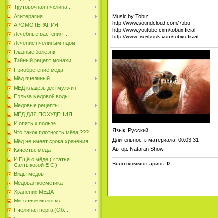
Трутовочная пчелина...
Апитерапия
Music by Tobu:
http://www.soundcloud.com/7obu
АРОМОТЕРАПИЯ
http://www.youtube.com/tobuofficial
Лечебные растения ...
http://www.facebook.com/tobuofficial
Лечение пчелиным ядом
Глазные болезни
Тайный рецепт монахи...
Приобретение мёда
Мёд пчелиный
МЁД кладезь для мужчин
Польза медовой воды
Медовые рецепты
МЁД ДЛЯ ПОХУДЕНИЯ
И опять о пользе ...
Язык
: Русский
Что такое плотность мёда ???
Длительность материала
: 00:03:31
Мёд не имеет срока хранения
Автор
: Nataran Show
Качество мёда
И Ещё о мёде ( статья
Всего комментариев
:
0
Салтыковой Е С )
Виды медов
Медовая косметика
Хранение МЁДА
Маточное молочко
Пчелиная перга (Об...