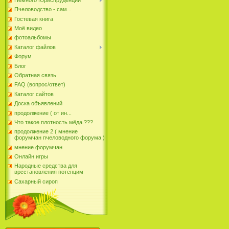
Пчеловодство - сам...
Гостевая книга
Моё видео
фотоальбомы
Каталог файлов
Форум
Блог
Обратная связь
FAQ (вопрос/ответ)
Каталог сайтов
Доска объявлений
продолжение ( от ин...
Что такое плотность мёда ???
продолжение 2 ( мнение
форумчан пчеловодного форума )
мнение форумчан
Онлайн игры
Народные средства для
врсстановления потенцим
Сахарный сироп