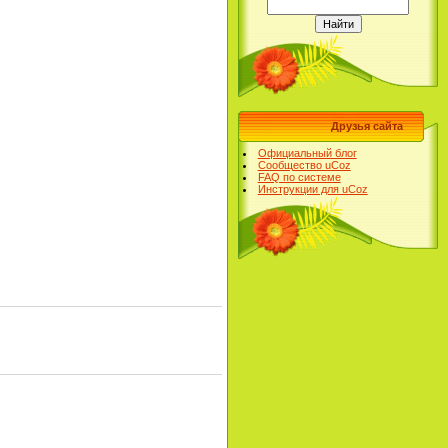
Друзья сайта
Официальный блог
Сообщество uCoz
FAQ по системе
Инструкции для uCoz