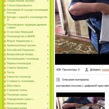
Общестенная эксперт...
Статья Кашковского
Резолюция III съезда пчеловодов
России
Беседа с наукой о пчеловодстве
!!!
Пчеловодные традиции древних
славян
О системе Меркурий
Пчеловодство в МИРЕ
Форум Украинских п...
промышленные пасеки
Российский Национал...
Всеросийская Конфе...
Начинающему пчеловоду
Лирика пчеловодов ...
Советы бывалых
Просмотры
: 0
Добавил
:
пчел
Тесты
Таинство пчелиное
Описание материала
:
Стоимость пчелопаке...
распаковка посылки с цафровой приставко
Моя семья
Строение пчелы
Пчелиная семья
Определение силы с...
Матка пчелиная
Подсадка матки