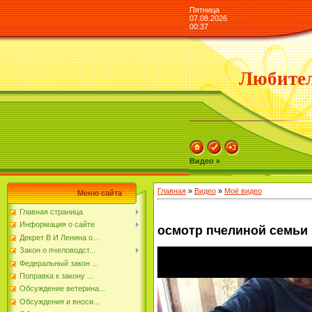
Пятница
07.08.2026
00:37
Любител
Видео »
Главная
»
Видео
»
Моё видео
Меню сайта
Главная страница
Информация о сайте
осмотр пчелиной семьи
Декрет В И Ленина о...
Закон о пчеловодст...
Федеральный закон ...
Поправка к закону ...
Обсуждение ветерина...
Обсуждения и вноси...