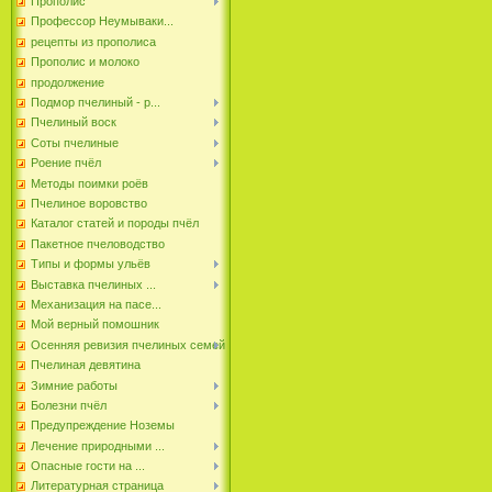
Прополис
Профессор Неумываки...
рецепты из прополиса
Прополис и молоко
продолжение
Подмор пчелиный - р...
Пчелиный воск
Соты пчелиные
Роение пчёл
Методы поимки роёв
Пчелиное воровство
Каталог статей и породы пчёл
Пакетное пчеловодство
Типы и формы ульёв
Выставка пчелиных ...
Механизация на пасе...
Мой верный помошник
Осенняя ревизия пчелиных семей
Пчелиная девятина
Зимние работы
Болезни пчёл
Предупреждение Ноземы
Лечение природными ...
Опасные гости на ...
Литературная страница