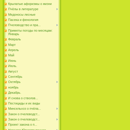
Крылатые афоризмы о жизни
Пчёлы в литературе
Медоносы лесные
Пасека и фенология
Пчеловодство и пра...
Приметы погоды по месяцам:
Январь
Февраль
Март
Апрель
Май
Июнь
Июль.
Август
Сентябрь
Октябрь
ноябрь
Декабрь.
И снова о стволов...
Пестициды и их виды
Минсельхоз о пчёла...
Закон о пчеловодст...
Закон о пчеловодст...
Проект закона о п...
Немного Юриспруденции