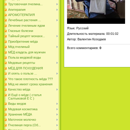
Трутовочная пчелина...
Апитерапия
АРОМОТЕРАПИЯ
Лечебные растения ...
Лечение пчелиным ядом
Язык
: Русский
Глазные болезни
Длительность материала
: 00:01:02
Тайный рецепт монахи...
Автор
: Валентин Козодаев
Приобретение мёда
Мёд пчелиный
Всего комментариев
:
0
МЁД кладезь для мужчин
Польза медовой воды
Медовые рецепты
МЁД ДЛЯ ПОХУДЕНИЯ
И опять о пользе ...
Что такое плотность мёда ???
Мёд не имеет срока хранения
Качество мёда
И Ещё о мёде ( статья
Салтыковой Е С )
Виды медов
Медовая косметика
Хранение МЁДА
Маточное молочко
Пчелиная перга (Об...