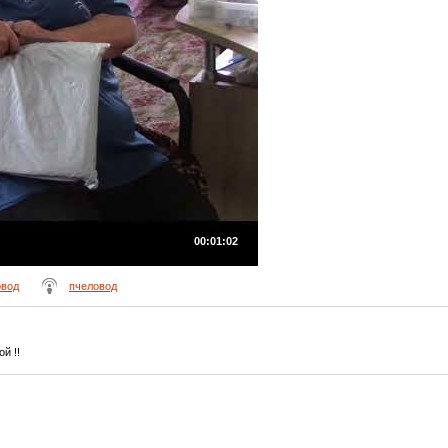
00:01:02
овод
пчеловод
й !!