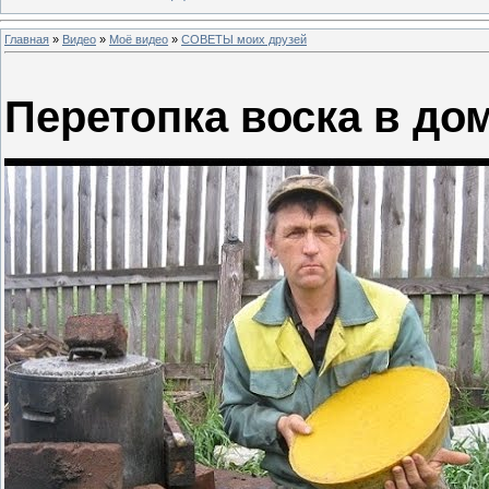
Главная
»
Видео
»
Моё видео
»
СОВЕТЫ моих друзей
Перетопка воска в до