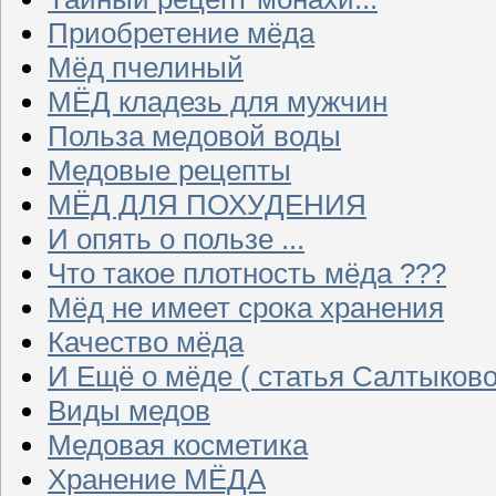
Приобретение мёда
Мёд пчелиный
МЁД кладезь для мужчин
Польза медовой воды
Медовые рецепты
МЁД ДЛЯ ПОХУДЕНИЯ
И опять о пользе ...
Что такое плотность мёда ???
Мёд не имеет срока хранения
Качество мёда
И Ещё о мёде ( статья Салтыково
Виды медов
Медовая косметика
Хранение МЁДА