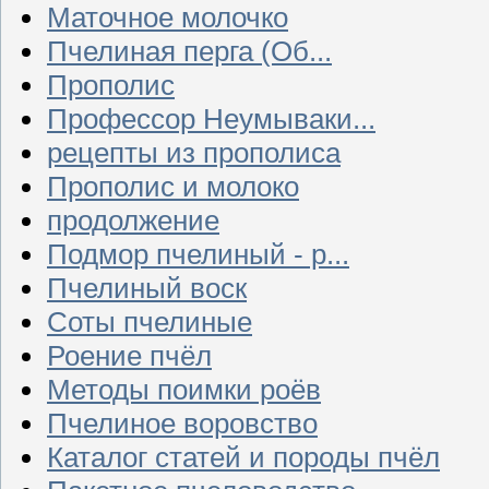
Маточное молочко
Пчелиная перга (Об...
Прополис
Профессор Неумываки...
рецепты из прополиса
Прополис и молоко
продолжение
Подмор пчелиный - р...
Пчелиный воск
Соты пчелиные
Роение пчёл
Методы поимки роёв
Пчелиное воровство
Каталог статей и породы пчёл