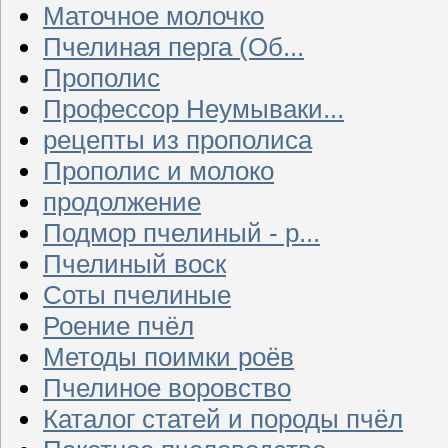
Маточное молочко
Пчелиная перга (Об...
Прополис
Профессор Неумываки...
рецепты из прополиса
Прополис и молоко
продолжение
Подмор пчелиный - р...
Пчелиный воск
Соты пчелиные
Роение пчёл
Методы поимки роёв
Пчелиное воровство
Каталог статей и породы пчёл