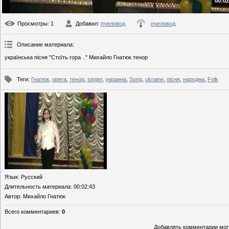
00:02
Просмотры
: 1
Добавил
:
пчеловод
пчеловод
Описание материала
:
українська пісня "Стоїть гора .." Михайло Гнатюк тенор
Теги
:
Гнатюк
,
opera
,
тенор
,
singer
,
украина
,
Song
,
ukraine
,
пісня
,
народна
,
Folk
Язык
: Русский
Длительность материала
: 00:02:43
Автор
: Михайло Гнатюк
Всего комментариев
:
0
Добавлять комментарии могу