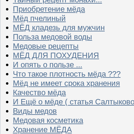
Приобретение мёда
Мёд пчелиный
МЁД кладезь для мужчин
Польза медовой воды
Медовые рецепты
МЁД ДЛЯ ПОХУДЕНИЯ
И опять о пользе ...
Что такое плотность мёда ???
Мёд не имеет срока хранения
Качество мёда
И Ещё о мёде ( статья Салтыково
Виды медов
Медовая косметика
Хранение МЁДА