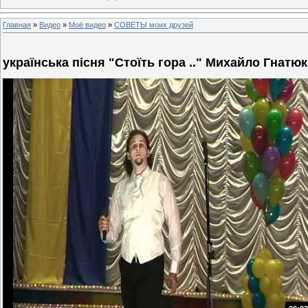
Главная
»
Видео
»
Моё видео
»
СОВЕТЫ моих друзей
українська пісня "Стоїть гора .." Михайло Гнатю