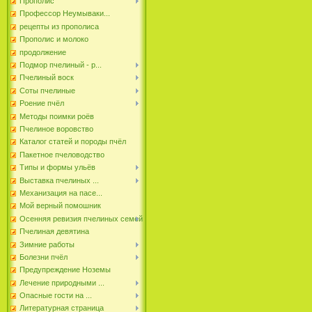
Прополис
Профессор Неумываки...
рецепты из прополиса
Прополис и молоко
продолжение
Подмор пчелиный - р...
Пчелиный воск
Соты пчелиные
Роение пчёл
Методы поимки роёв
Пчелиное воровство
Каталог статей и породы пчёл
Пакетное пчеловодство
Типы и формы ульёв
Выставка пчелиных ...
Механизация на пасе...
Мой верный помошник
Осенняя ревизия пчелиных семей
Пчелиная девятина
Зимние работы
Болезни пчёл
Предупреждение Ноземы
Лечение природными ...
Опасные гости на ...
Литературная страница