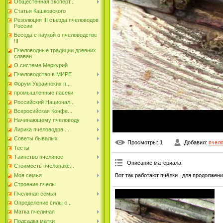
Общестенная эксперт...
Статья Кашковского
Резолюция III съезда пчеловодов
России
Беседа с наукой о пчеловодстве
!!!
Пчеловодные традиции древних
славян
О системе Меркурий
Пчеловодство в МИРЕ
Форум Украинских п...
промышленные пасеки
Российский Национал...
Всеросийская Конфе...
Начинающему пчеловоду
Лирика пчеловодов ...
Советы бывалых
Просмотры
: 1
Добавил
:
пчел
Тесты
Таинство пчелиное
Описание материала
:
Стоимость пчелопаке...
Вот так работают пчёлки , для продолж
Моя семья
Строение пчелы
Пчелиная семья
Определение силы с...
Матка пчелиная
Подсадка матки