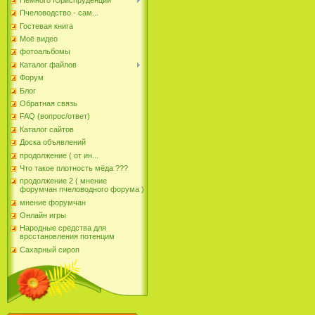
Пчеловодство - сам...
Гостевая книга
Моё видео
фотоальбомы
Каталог файлов
Форум
Блог
Обратная связь
FAQ (вопрос/ответ)
Каталог сайтов
Доска объявлений
продолжение ( от ин...
Что такое плотность мёда ???
продолжение 2 ( мнение
форумчан пчеловодного форума )
мнение форумчан
Онлайн игры
Народные средства для
врсстановления потенцим
Сахарный сироп