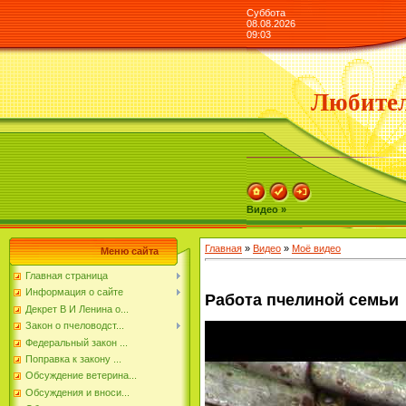
Суббота
08.08.2026
09:03
Любител
Видео »
Главная
»
Видео
»
Моё видео
Меню сайта
Главная страница
Информация о сайте
Работа пчелиной семьи
Декрет В И Ленина о...
Закон о пчеловодст...
Федеральный закон ...
Поправка к закону ...
Обсуждение ветерина...
Обсуждения и вноси...