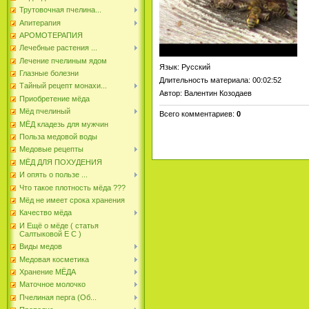
Трутовочная пчелина...
Апитерапия
АРОМОТЕРАПИЯ
Лечебные растения ...
Лечение пчелиным ядом
Язык
: Русский
Глазные болезни
Длительность материала
: 00:02:52
Тайный рецепт монахи...
Автор
: Валентин Козодаев
Приобретение мёда
Мёд пчелиный
Всего комментариев
:
0
МЁД кладезь для мужчин
Польза медовой воды
Медовые рецепты
МЁД ДЛЯ ПОХУДЕНИЯ
И опять о пользе ...
Что такое плотность мёда ???
Мёд не имеет срока хранения
Качество мёда
И Ещё о мёде ( статья
Салтыковой Е С )
Виды медов
Медовая косметика
Хранение МЁДА
Маточное молочко
Пчелиная перга (Об...