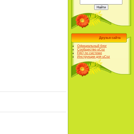
Друзья сайта
Официальный блог
Сообщество uCoz
FAQ по системе
Инструкции для uCoz