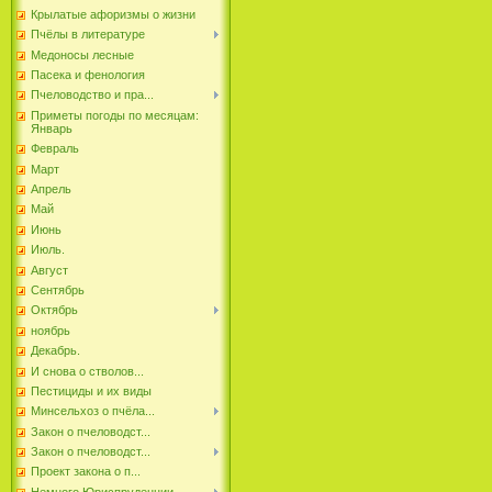
Крылатые афоризмы о жизни
Пчёлы в литературе
Медоносы лесные
Пасека и фенология
Пчеловодство и пра...
Приметы погоды по месяцам:
Январь
Февраль
Март
Апрель
Май
Июнь
Июль.
Август
Сентябрь
Октябрь
ноябрь
Декабрь.
И снова о стволов...
Пестициды и их виды
Минсельхоз о пчёла...
Закон о пчеловодст...
Закон о пчеловодст...
Проект закона о п...
Немного Юриспруденции