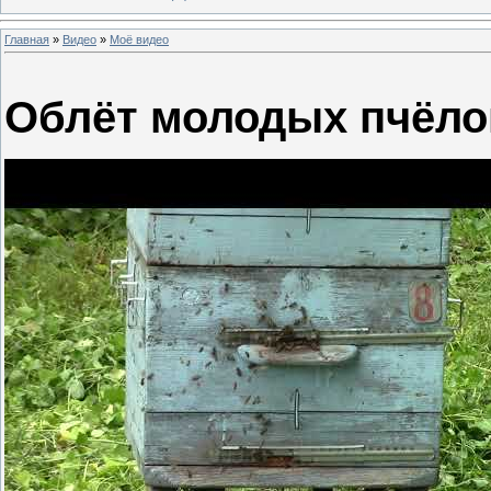
Главная
»
Видео
»
Моё видео
Облёт молодых пчёло