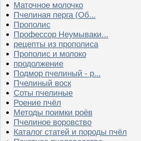
Маточное молочко
Пчелиная перга (Об...
Прополис
Профессор Неумываки...
рецепты из прополиса
Прополис и молоко
продолжение
Подмор пчелиный - р...
Пчелиный воск
Соты пчелиные
Роение пчёл
Методы поимки роёв
Пчелиное воровство
Каталог статей и породы пчёл