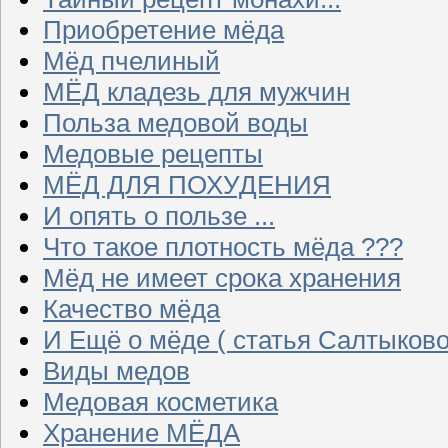
Приобретение мёда
Мёд пчелиный
МЁД кладезь для мужчин
Польза медовой воды
Медовые рецепты
МЁД ДЛЯ ПОХУДЕНИЯ
И опять о пользе ...
Что такое плотность мёда ???
Мёд не имеет срока хранения
Качество мёда
И Ещё о мёде ( статья Салтыково
Виды медов
Медовая косметика
Хранение МЁДА