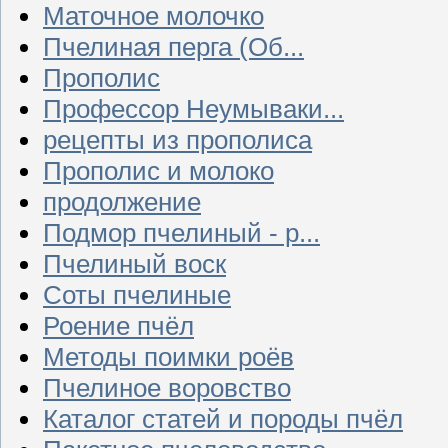
Маточное молочко
Пчелиная перга (Об...
Прополис
Профессор Неумываки...
рецепты из прополиса
Прополис и молоко
продолжение
Подмор пчелиный - р...
Пчелиный воск
Соты пчелиные
Роение пчёл
Методы поимки роёв
Пчелиное воровство
Каталог статей и породы пчёл