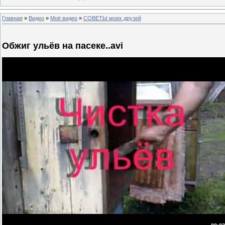
Главная
»
Видео
»
Моё видео
»
СОВЕТЫ моих друзей
Обжиг ульёв на пасеке..avi