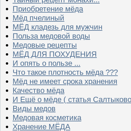
Приобретение мёда
Мёд пчелиный
МЁД кладезь для мужчин
Польза медовой воды
Медовые рецепты
МЁД ДЛЯ ПОХУДЕНИЯ
И опять о пользе ...
Что такое плотность мёда ???
Мёд не имеет срока хранения
Качество мёда
И Ещё о мёде ( статья Салтыково
Виды медов
Медовая косметика
Хранение МЁДА