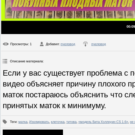
00:09
Просмотры
: 1
Добавил
:
пчеловод
пчеловод
Описание материала
:
Если у вас существует проблема с 
видео объясняет причину плохого п
маток постараюсь объяснить что сл
принятых маток к минимуму.
Теги
:
матка
,
Изолировать
,
клеточка
,
титова
,
«модель Бита Хэллоуин CS 1.6»
,
не