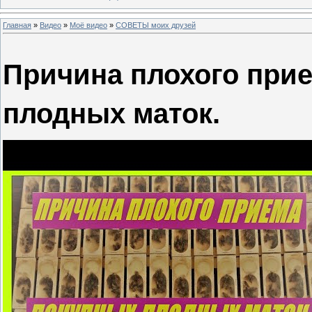
Главная
»
Видео
»
Моё видео
»
СОВЕТЫ моих друзей
Причина плохого при
плодных маток.