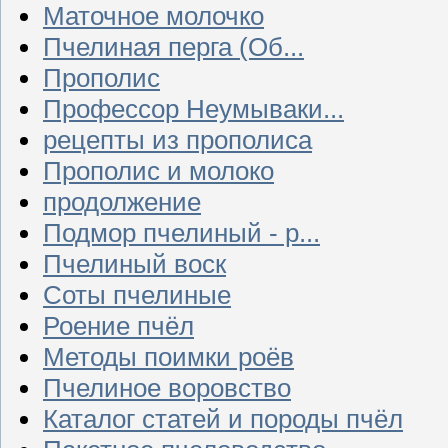
Маточное молочко
Пчелиная перга (Об...
Прополис
Профессор Неумываки...
рецепты из прополиса
Прополис и молоко
продолжение
Подмор пчелиный - р...
Пчелиный воск
Соты пчелиные
Роение пчёл
Методы поимки роёв
Пчелиное воровство
Каталог статей и породы пчёл