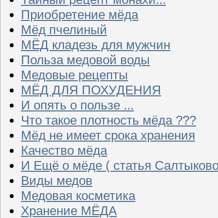
Приобретение мёда
Мёд пчелиный
МЁД кладезь для мужчин
Польза медовой воды
Медовые рецепты
МЁД ДЛЯ ПОХУДЕНИЯ
И опять о пользе ...
Что такое плотность мёда ???
Мёд не имеет срока хранения
Качество мёда
И Ещё о мёде ( статья Салтыково
Виды медов
Медовая косметика
Хранение МЁДА