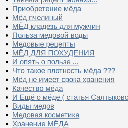
Приобретение мёда
Мёд пчелиный
МЁД кладезь для мужчин
Польза медовой воды
Медовые рецепты
МЁД ДЛЯ ПОХУДЕНИЯ
И опять о пользе ...
Что такое плотность мёда ???
Мёд не имеет срока хранения
Качество мёда
И Ещё о мёде ( статья Салтыково
Виды медов
Медовая косметика
Хранение МЁДА