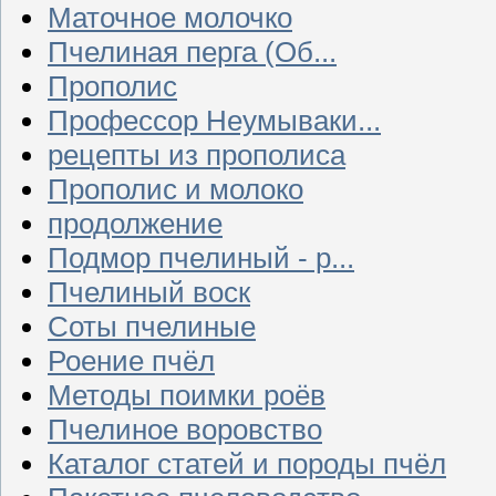
Маточное молочко
Пчелиная перга (Об...
Прополис
Профессор Неумываки...
рецепты из прополиса
Прополис и молоко
продолжение
Подмор пчелиный - р...
Пчелиный воск
Соты пчелиные
Роение пчёл
Методы поимки роёв
Пчелиное воровство
Каталог статей и породы пчёл