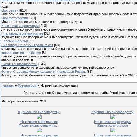
В этом разделе собраны наиболее распространённых медоносов и рецепты из них пр
годы.
Моя семья
[810]
Моя семья пчеловодов из 3х поколений и уже подрастают правнуки которых будем то
Мои фотографии
[387]
Мои фотографии и помошники в пчеловодном деле
Источники информации
[213]
Литература которой пользуюсь для оформления сайта Учебники справочники пчелов
Пчеловодство в искусстве
[31]
Художественное изображение в пчеловодстве, глазами художников и увлечённых лю
Необычные ульи
[83]
Пчеловодные сезоны разных лет
[68]
моменты развития пчелиных семей и развитие медоносных растений во времени разны
происшествия с пчёлами
[6]
Бывают даже не предвиденные ситуации при перевозке пчёл, и с собой необходимо в
аварий и проблем !!!
Цитаты знаменитостей
[145]
Крылатые выражения и афоризмы выдающихся личностей разных эпох !!
Фото с XI съезда Международного пчеловодов Рязань
[86]
Фото участников Международного съезда пчеловодов , состоявшееся в октябре 2018 
Главная
»
Фотоальбом
» Источники информации
Литература которой пользуюсь для оформления сайта Учебники справо
Фотографий в альбоме
:
213
Журналы по пчеловодству
Журналы по пчеловодству
Источники информации
Источники информации
Малая энциклопедия по...
Жизнь золотого роя
Источники информации
Источники информации