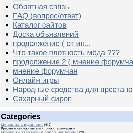
Обратная связь
FAQ (вопрос/ответ)
Каталог сайтов
Доска объявлений
продолжение ( от ин...
Что такое плотность мёда ???
продолжение 2 ( мнение форумча
мнение форумчан
Онлайн игры
Народные средства для врсстан
Сахарный сироп
Categories
Моя пасека на опушке леса
[417]
Красивые пейзажи пасеки и точок стационарный
Медоносы и лекарственные рецепты для здоровья
[206]