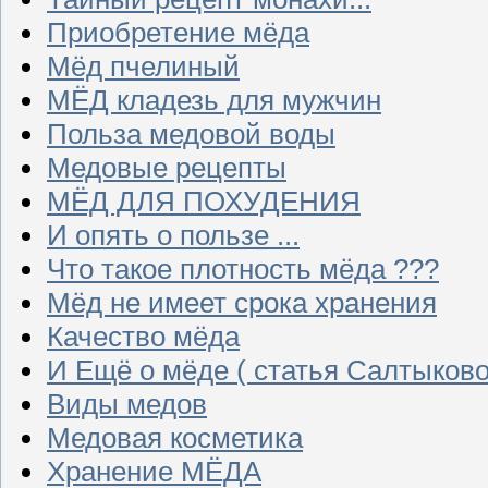
Приобретение мёда
Мёд пчелиный
МЁД кладезь для мужчин
Польза медовой воды
Медовые рецепты
МЁД ДЛЯ ПОХУДЕНИЯ
И опять о пользе ...
Что такое плотность мёда ???
Мёд не имеет срока хранения
Качество мёда
И Ещё о мёде ( статья Салтыково
Виды медов
Медовая косметика
Хранение МЁДА