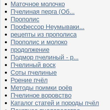
Маточное молочко
Пчелиная перга (Об...
Прополис
Профессор Неумываки...
рецепты из прополиса
Прополис и молоко
продолжение
Подмор пчелиный - р...
Пчелиный воск
Соты пчелиные
Роение пчёл
Методы поимки роёв
Пчелиное воровство
Каталог статей и породы пчёл