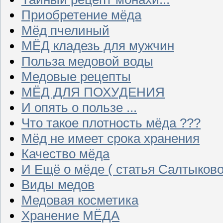
Приобретение мёда
Мёд пчелиный
МЁД кладезь для мужчин
Польза медовой воды
Медовые рецепты
МЁД ДЛЯ ПОХУДЕНИЯ
И опять о пользе ...
Что такое плотность мёда ???
Мёд не имеет срока хранения
Качество мёда
И Ещё о мёде ( статья Салтыково
Виды медов
Медовая косметика
Хранение МЁДА