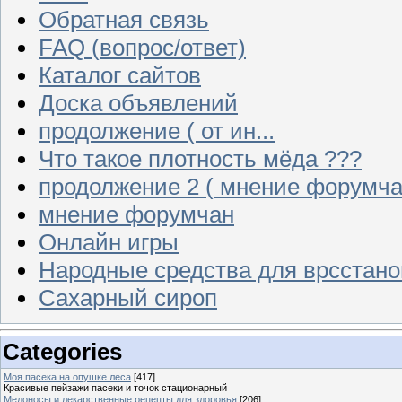
Обратная связь
FAQ (вопрос/ответ)
Каталог сайтов
Доска объявлений
продолжение ( от ин...
Что такое плотность мёда ???
продолжение 2 ( мнение форумча
мнение форумчан
Онлайн игры
Народные средства для врсстан
Сахарный сироп
Categories
Моя пасека на опушке леса
[417]
Красивые пейзажи пасеки и точок стационарный
Медоносы и лекарственные рецепты для здоровья
[206]