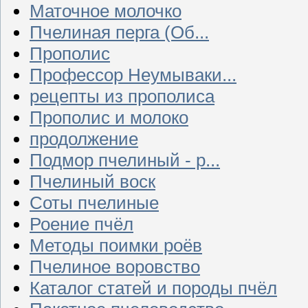
Маточное молочко
Пчелиная перга (Об...
Прополис
Профессор Неумываки...
рецепты из прополиса
Прополис и молоко
продолжение
Подмор пчелиный - р...
Пчелиный воск
Соты пчелиные
Роение пчёл
Методы поимки роёв
Пчелиное воровство
Каталог статей и породы пчёл