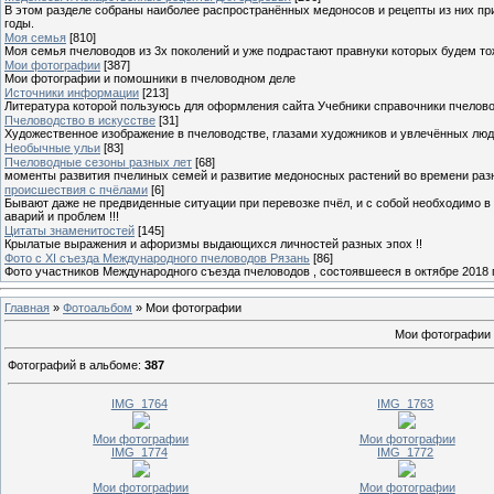
В этом разделе собраны наиболее распространённых медоносов и рецепты из них пр
годы.
Моя семья
[810]
Моя семья пчеловодов из 3х поколений и уже подрастают правнуки которых будем то
Мои фотографии
[387]
Мои фотографии и помошники в пчеловодном деле
Источники информации
[213]
Литература которой пользуюсь для оформления сайта Учебники справочники пчелов
Пчеловодство в искусстве
[31]
Художественное изображение в пчеловодстве, глазами художников и увлечённых лю
Необычные ульи
[83]
Пчеловодные сезоны разных лет
[68]
моменты развития пчелиных семей и развитие медоносных растений во времени разны
происшествия с пчёлами
[6]
Бывают даже не предвиденные ситуации при перевозке пчёл, и с собой необходимо в
аварий и проблем !!!
Цитаты знаменитостей
[145]
Крылатые выражения и афоризмы выдающихся личностей разных эпох !!
Фото с XI съезда Международного пчеловодов Рязань
[86]
Фото участников Международного съезда пчеловодов , состоявшееся в октябре 2018 
Главная
»
Фотоальбом
» Мои фотографии
Мои фотографии 
Фотографий в альбоме
:
387
IMG_1764
IMG_1763
Мои фотографии
Мои фотографии
IMG_1774
IMG_1772
Мои фотографии
Мои фотографии