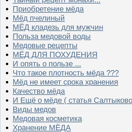
Приобретение мёда
Мёд пчелиный
МЁД кладезь для мужчин
Польза медовой воды
Медовые рецепты
МЁД ДЛЯ ПОХУДЕНИЯ
И опять о пользе ...
Что такое плотность мёда ???
Мёд не имеет срока хранения
Качество мёда
И Ещё о мёде ( статья Салтыково
Виды медов
Медовая косметика
Хранение МЁДА