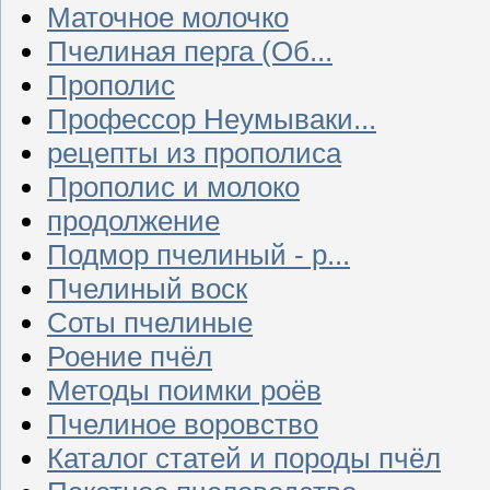
Маточное молочко
Пчелиная перга (Об...
Прополис
Профессор Неумываки...
рецепты из прополиса
Прополис и молоко
продолжение
Подмор пчелиный - р...
Пчелиный воск
Соты пчелиные
Роение пчёл
Методы поимки роёв
Пчелиное воровство
Каталог статей и породы пчёл