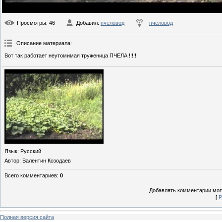
Просмотры
: 46
Добавил
:
пчеловод
пчеловод
Описание материала
:
Вот так работает неутомимая труженица ПЧЕЛА !!!!!
Язык
: Русский
Автор
: Валентин Козодаев
Всего комментариев
:
0
Добавлять комментарии могу
[
Р
Полная версия сайта